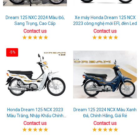
Dream 125 NXC 2024 Màu Đỏ,
Xe máy Honda Dream 125 NCX
Sang Trọng, Cao Cấp
2023 công nghệ mới EFI, đèn Led
Contact us
Contact us
-5%
Honda Dream 125 NCX 2023
Dream 125 2024 NCX Màu Xanh
Màu Trắng, Nhập Khẩu Chính
Đá, Chính Hãng, Giá Rẻ
Hãng
Contact us
Contact us