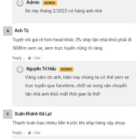
Admin
ADMIN
Xe này tháng 2/2023 có hàng anh nhé
Anh Tú
A
Tuyệt vời giá rẻ hơn head khác 3% ship tận nhà khỏi phải đi
500Km xem xe, xem trực tuyến cũng rõ ràng
Reply
Like
●
Nguyễn Trí Hiếu
ADMIN
Vâng cám ơn anh, hiện nay chúng ta có thể xem xe
trực tuyến qua facetime, chốt xe xong vận chuyển
tận nhà anh khỏi mất thời gian là thế!
Xuân Khánh Đà Lạt
X
Thanh toán bao nhiêu tiền trước khi ship hàng vậy shop
Reply
Like
●