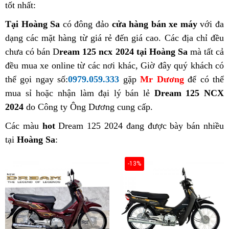
tốt nhất:
Tại Hoàng Sa
có đông đảo
cửa hàng bán xe máy
với đa
dạng các mặt hàng từ giá rẻ đến giá cao. Các địa chỉ đều
chưa có bán D
ream 125 ncx 2024 tại Hoàng Sa
mà tất cả
đều mua xe online từ các nơi khác, Giờ đây quý khách có
thể gọi ngay số:
0979.059.333
gặp
Mr Dương
để có thể
mua sỉ hoặc nhận làm đại lý bán lẻ
Dream 125 NCX
2024
do Công ty Ông Dương cung cấp.
Các màu
hot
Dream 125 2024 đang được bày bán nhiều
tại
Hoàng Sa
:
-13%