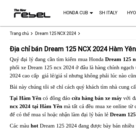
HONDA CUB
SH ITALY
HY
Trang chủ
Dream 125 NCX 2024
Địa chỉ bán Dream 125 NCX 2024 Hàm Yên
Quý đại lý đang cần tìm kiếm mua Honda
Dream 125 n
phối xe Dream 125 ncx 2024 ở đâu là hàng chính ngạch u
2024 cao cấp giá lẻ/giá sỉ nhưng không phải lúc nào cũ
Bài này chúng tôi sẽ chỉ cách quý khách tìm nhà cung cấ
Tại Hàm Yên
có đông đảo
cửa hàng bán xe máy
với đa
ncx 2024 tại Hàm Yên
mà tất cả đều mua xe online từ 
để có thể mua sỉ hoặc nhận làm đại lý bán lẻ
Dream 125
Các màu
hot
Dream 125 2024 đang được bày bán nhiều 