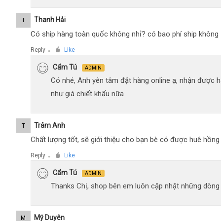
Thanh Hải
T
Có ship hàng toàn quốc không nhỉ? có bao phí ship không
Reply
Like
●
Cẩm Tú
ADMIN
Có nhé, Anh yên tâm đặt hàng online ạ, nhận được h
như giá chiết khấu nữa
Trâm Anh
T
Chất lượng tốt, sẽ giới thiệu cho bạn bè có được huê hồn
Reply
Like
●
Cẩm Tú
ADMIN
Thanks Chị, shop bên em luôn cập nhật những dòng xe
Mỹ Duyên
M