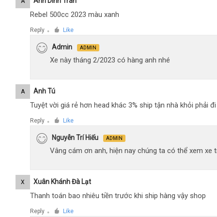
Anh Dinh Tran
A
Rebel 500cc 2023 màu xanh
Reply
Like
●
Admin
ADMIN
Xe này tháng 2/2023 có hàng anh nhé
Anh Tú
A
Tuyệt vời giá rẻ hơn head khác 3% ship tận nhà khỏi phải 
Reply
Like
●
Nguyễn Trí Hiếu
ADMIN
Vâng cám ơn anh, hiện nay chúng ta có thể xem xe tr
Xuân Khánh Đà Lạt
X
Thanh toán bao nhiêu tiền trước khi ship hàng vậy shop
Reply
Like
●