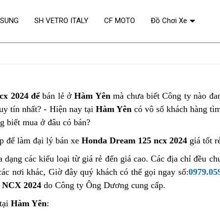
OSUNG
SH VETRO ITALY
CF MOTO
Đồ Chơi Xe
cx 2024 để
bán lẻ ở
Hàm Yên
mà chưa biết Công ty nào đa
y tín nhất? - Hiện nay tại
Hàm Yên
có vô số khách hàng t
ng biết mua ở đâu có bán?
p để làm đại lý bán xe
Honda Dream 125 ncx 2024
giá tốt r
 dạng các kiểu loại từ giá rẻ đến giá cao. Các địa chỉ đều c
các nơi khác, Giờ đây quý khách có thể gọi ngay số:
0979.05
 NCX 2024
do Công ty Ông Dương cung cấp.
tại
Hàm Yên
: