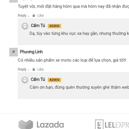
Tuyệt vời, mới đặt hàng hôm qua mà hôm nay đã nhận đượ
Reply
Like
●
Cẩm Tú
ADMIN
Dạ, tùy vào từng khu vực xa hay gần, nhưng thường 
Phương Linh
P
Có nhiều sản phẩm xe moto các loại để lựa chọn, giá tốt!
Reply
Like
●
Cẩm Tú
ADMIN
Cảm ơn bạn, đừng quên thường xuyên ghé thăm web