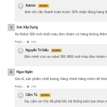
Admin
ADMIN
Anh chỉ cần thanh toán trước 30% nhận đúng hàng t
Sơn Xây Dựng
S
Xe Rebel 500 mới nhất màu đen nhám có hàng không Adm
Reply
Like
●
Nguyễn Trí Hiếu
ADMIN
Bên mình còn xe rebel 500 ABS mới màu đen nhám 
Ngọc Ngân
N
Giá rẻ, sản phẩm chất lượng, hàng chính hãng mình rất thíc
Reply
Like
●
Cẩm Tú
ADMIN
Dạ, cảm ơn Chị đã phải hồi, hệ thống luôn lựa chọn