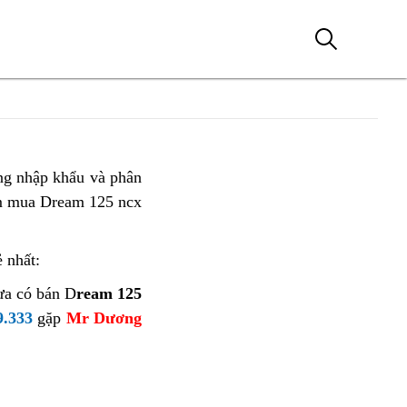
ng nhập khẩu và phân
ìm mua Dream 125 ncx
ẻ nhất:
hưa có bán D
ream 125
9.333
gặp
Mr Dương