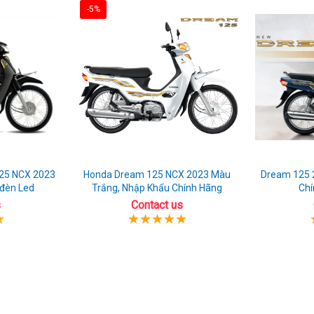
-5%
25 NCX 2023
Honda Dream 125 NCX 2023 Màu
Dream 125 
 đèn Led
Trắng, Nhập Khẩu Chính Hãng
Chí
s
Contact us