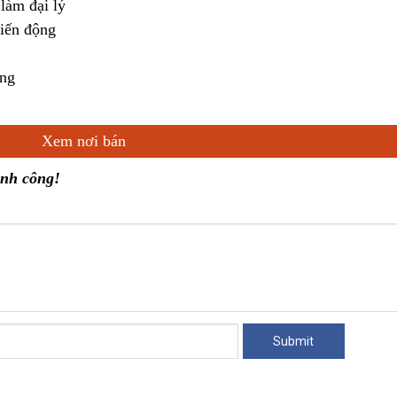
làm đại lý
biến động
áng
Xem nơi bán
ành công!