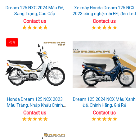
Dream 125 NXC 2024 Màu Đỏ,
Xe máy Honda Dream 125 NCX
Sang Trọng, Cao Cấp
2023 công nghệ mới EFI, đèn Led
Contact us
Contact us
-5%
Honda Dream 125 NCX 2023
Dream 125 2024 NCX Màu Xanh
Màu Trắng, Nhập Khẩu Chính
Đá, Chính Hãng, Giá Rẻ
Hãng
Contact us
Contact us