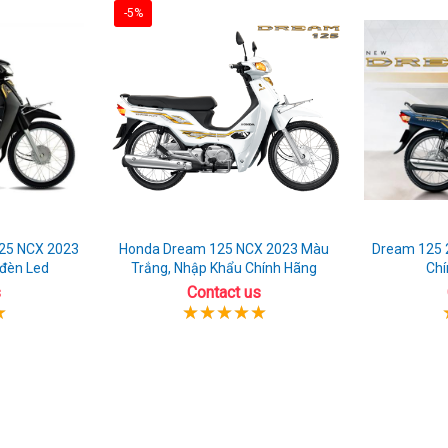
-5%
25 NCX 2023
Honda Dream 125 NCX 2023 Màu
Dream 125 
 đèn Led
Trắng, Nhập Khẩu Chính Hãng
Chí
s
Contact us