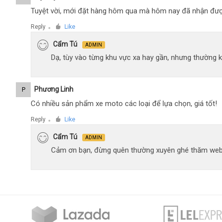
Tuyệt vời, mới đặt hàng hôm qua mà hôm nay đã nhận đượ
Reply
Like
●
Cẩm Tú
ADMIN
Dạ, tùy vào từng khu vực xa hay gần, nhưng thường 
Phương Linh
P
Có nhiều sản phẩm xe moto các loại để lựa chọn, giá tốt!
Reply
Like
●
Cẩm Tú
ADMIN
Cảm ơn bạn, đừng quên thường xuyên ghé thăm web