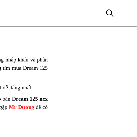
ng nhập khẩu và phân
g tìm mua Dream 125
t dễ dàng nhất:
ó bán D
ream 125 ncx
gặp
Mr Dương
để có