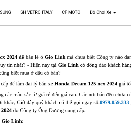
OSUNG
SH VETRO ITALY
CF MOTO
Đồ Chơi Xe
cx 2024 để
bán lẻ ở
Gio Linh
mà chưa biết Công ty nào đa
y tín nhất? - Hiện nay tại
Gio Linh
có đông đảo khách hàn
cũng biết mua ở đâu có bán?
 cấp để làm đại lý bán xe
Honda Dream 125 ncx 2024
giá tố
g các màu sắc từ giá rẻ đến giá cao. Các nơi bán đều chưa c
ơi khác, Giờ đây quý khách có thể gọi ngay số:
0979.059.333
 2024
do Công ty Ông Dương cung cấp.
i
Gio Linh
: