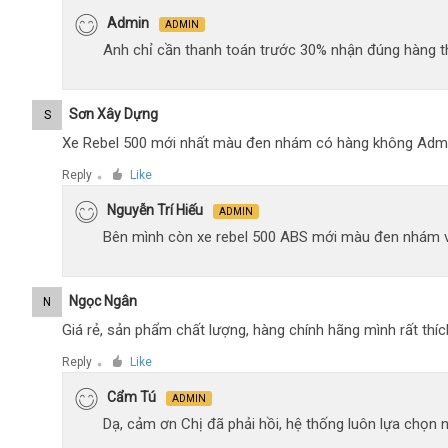
Admin
ADMIN
Anh chỉ cần thanh toán trước 30% nhận đúng hàng t
Sơn Xây Dựng
S
Xe Rebel 500 mới nhất màu đen nhám có hàng không Adm
Reply
Like
●
Nguyễn Trí Hiếu
ADMIN
Bên mình còn xe rebel 500 ABS mới màu đen nhám 
Ngọc Ngân
N
Giá rẻ, sản phẩm chất lượng, hàng chính hãng mình rất thíc
Reply
Like
●
Cẩm Tú
ADMIN
Dạ, cảm ơn Chị đã phải hồi, hệ thống luôn lựa chọn