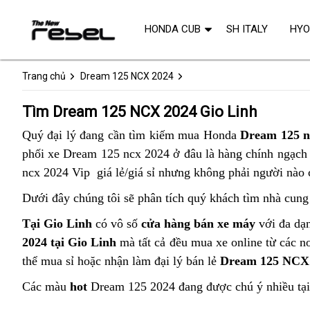
HONDA CUB
SH ITALY
HY
Trang chủ
Dream 125 NCX 2024
Tìm Dream 125 NCX 2024 Gio Linh
Quý đại lý đang cần tìm kiếm mua Honda
Dream 125 n
phối xe Dream 125 ncx 2024 ở đâu là hàng chính ngạch u
ncx 2024 Vip giá lẻ/giá sỉ nhưng không phải người nào 
Dưới đây chúng tôi sẽ phân tích quý khách tìm nhà cung
Tại Gio Linh
có vô số
cửa hàng bán xe máy
với đa dạn
2024 tại Gio Linh
mà tất cả đều mua xe online từ các n
thể mua sỉ hoặc nhận làm đại lý bán lẻ
Dream 125 NCX
Các màu
hot
Dream 125 2024 đang được chú ý nhiều tạ