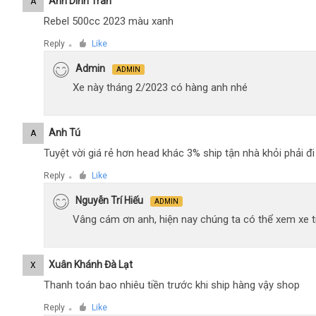
Anh Dinh Tran
A
Rebel 500cc 2023 màu xanh
Reply
Like
●
Admin
ADMIN
Xe này tháng 2/2023 có hàng anh nhé
Anh Tú
A
Tuyệt vời giá rẻ hơn head khác 3% ship tận nhà khỏi phải 
Reply
Like
●
Nguyễn Trí Hiếu
ADMIN
Vâng cám ơn anh, hiện nay chúng ta có thể xem xe tr
Xuân Khánh Đà Lạt
X
Thanh toán bao nhiêu tiền trước khi ship hàng vậy shop
Reply
Like
●