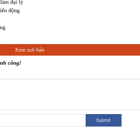
làm đại lý
biến động
áng
Xem nơi bán
ành công!