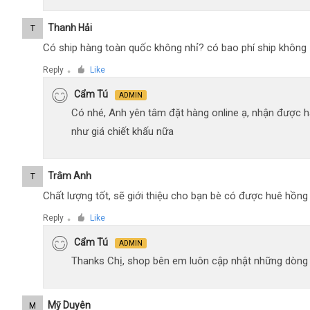
Thanh Hải
T
Có ship hàng toàn quốc không nhỉ? có bao phí ship không
Reply
Like
●
Cẩm Tú
ADMIN
Có nhé, Anh yên tâm đặt hàng online ạ, nhận được h
như giá chiết khấu nữa
Trâm Anh
T
Chất lượng tốt, sẽ giới thiệu cho bạn bè có được huê hồn
Reply
Like
●
Cẩm Tú
ADMIN
Thanks Chị, shop bên em luôn cập nhật những dòng xe
Mỹ Duyên
M