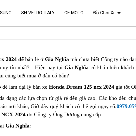
OSUNG
SH VETRO ITALY
CF MOTO
Đồ Chơi Xe
cx 2024 để
bán lẻ ở
Gia Nghĩa
mà chưa biết Công ty nào đa
uy tín nhất? - Hiện nay tại
Gia Nghĩa
có khá nhiều khách
ai cũng biết mua ở đâu có bán?
p để làm đại lý bán xe
Honda Dream 125 ncx 2024
giá tốt O
đa dạng các lựa chọn từ giá rẻ đến giá cao. Các kho đều ch
các nơi khác, Giờ đây quý khách có thể gọi ngay số:
0979.05
 NCX 2024
do Công ty Ông Dương cung cấp.
tại
Gia Nghĩa
: