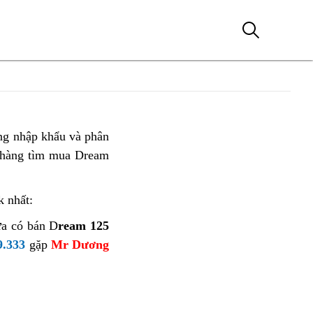
ng nhập khẩu và phân
 hàng tìm mua Dream
k nhất:
ưa có bán D
ream 125
9.333
gặp
Mr Dương