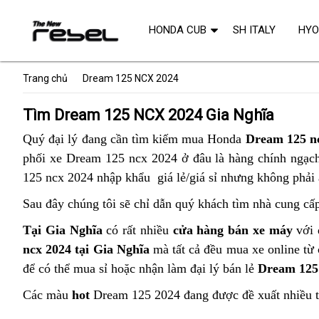
HONDA CUB
SH ITALY
HY
Trang chủ
Dream 125 NCX 2024
Tìm Dream 125 NCX 2024 Gia Nghĩa
Quý đại lý đang cần tìm kiếm mua Honda
Dream 125 n
phối xe Dream 125 ncx 2024 ở đâu là hàng chính ngạch 
125 ncx 2024 nhập khẩu giá lẻ/giá sỉ nhưng không phải 
Sau đây chúng tôi sẽ chỉ dẫn quý khách tìm nhà cung cấ
Tại Gia Nghĩa
có rất nhiều
cửa hàng bán xe máy
với 
ncx 2024 tại Gia Nghĩa
mà tất cả đều mua xe online từ 
để có thể mua sỉ hoặc nhận làm đại lý bán lẻ
Dream 125
Các màu
hot
Dream 125 2024 đang được đề xuất nhiều 