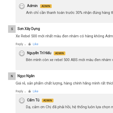
Admin
ADMIN
Anh chỉ cần thanh toán trước 30% nhận đúng hàng t
Sơn Xây Dựng
S
Xe Rebel 500 mới nhất màu đen nhám có hàng không Adm
Reply
Like
●
Nguyễn Trí Hiếu
ADMIN
Bên mình còn xe rebel 500 ABS mới màu đen nhám 
Ngọc Ngân
N
Giá rẻ, sản phẩm chất lượng, hàng chính hãng mình rất thíc
Reply
Like
●
Cẩm Tú
ADMIN
Dạ, cảm ơn Chị đã phải hồi, hệ thống luôn lựa chọn