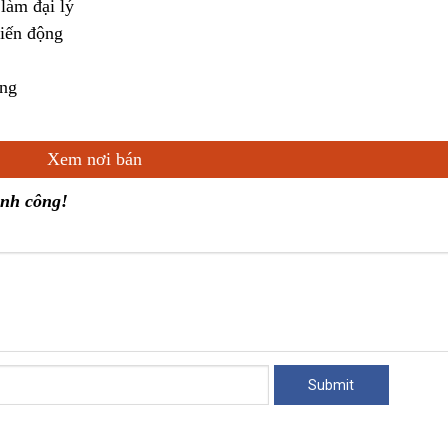
làm đại lý
biến động
áng
Xem nơi bán
ành công!