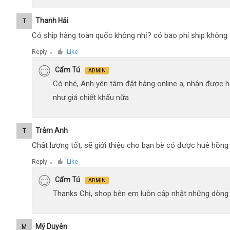
Thanh Hải
T
Có ship hàng toàn quốc không nhỉ? có bao phí ship không
Reply
Like
●
Cẩm Tú
ADMIN
Có nhé, Anh yên tâm đặt hàng online ạ, nhận được h
như giá chiết khấu nữa
Trâm Anh
T
Chất lượng tốt, sẽ giới thiệu cho bạn bè có được huê hồn
Reply
Like
●
Cẩm Tú
ADMIN
Thanks Chị, shop bên em luôn cập nhật những dòng xe
Mỹ Duyên
M