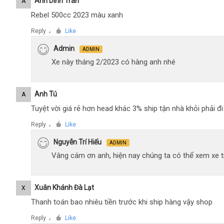
Anh Dinh Tran
A
Rebel 500cc 2023 màu xanh
Reply
Like
●
Admin
ADMIN
Xe này tháng 2/2023 có hàng anh nhé
Anh Tú
A
Tuyệt vời giá rẻ hơn head khác 3% ship tận nhà khỏi phải 
Reply
Like
●
Nguyễn Trí Hiếu
ADMIN
Vâng cám ơn anh, hiện nay chúng ta có thể xem xe tr
Xuân Khánh Đà Lạt
X
Thanh toán bao nhiêu tiền trước khi ship hàng vậy shop
Reply
Like
●