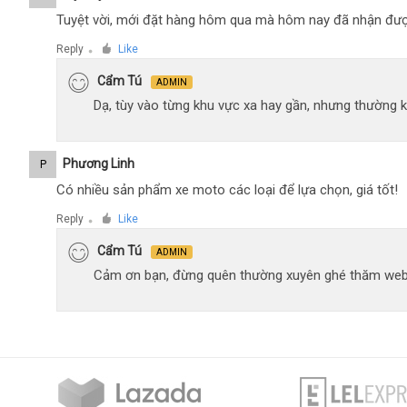
Tuyệt vời, mới đặt hàng hôm qua mà hôm nay đã nhận đượ
Reply
Like
●
Cẩm Tú
ADMIN
Dạ, tùy vào từng khu vực xa hay gần, nhưng thường 
Phương Linh
P
Có nhiều sản phẩm xe moto các loại để lựa chọn, giá tốt!
Reply
Like
●
Cẩm Tú
ADMIN
Cảm ơn bạn, đừng quên thường xuyên ghé thăm web