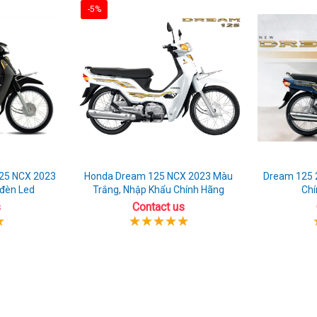
-5%
25 NCX 2023
Honda Dream 125 NCX 2023 Màu
Dream 125 
 đèn Led
Trắng, Nhập Khẩu Chính Hãng
Chí
s
Contact us