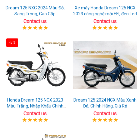
Dream 125 NXC 2024 Màu Đỏ,
Xe máy Honda Dream 125 NCX
Sang Trọng, Cao Cấp
2023 công nghệ mới EFI, đèn Led
Contact us
Contact us
-5%
Honda Dream 125 NCX 2023
Dream 125 2024 NCX Màu Xanh
Màu Trắng, Nhập Khẩu Chính
Đá, Chính Hãng, Giá Rẻ
Hãng
Contact us
Contact us