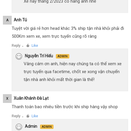
Xe này tháng 2/2023 có hàng anh nhé
Anh Tú
A
Tuyệt vời giá rẻ hơn head khác 3% ship tận nhà khỏi phải đi
500Km xem xe, xem trực tuyến cũng rõ ràng
Reply
Like
●
Nguyễn Trí Hiếu
ADMIN
Vâng cám ơn anh, hiện nay chúng ta có thể xem xe
trực tuyến qua facetime, chốt xe xong vận chuyển
tận nhà anh khỏi mất thời gian là thế!
Xuân Khánh Đà Lạt
X
Thanh toán bao nhiêu tiền trước khi ship hàng vậy shop
Reply
Like
●
Admin
ADMIN