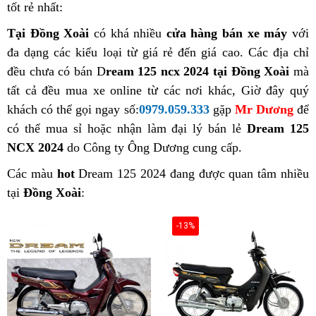
tốt rẻ nhất:
Tại Đồng Xoài
có khá nhiều
cửa hàng bán xe máy
với
đa dạng các kiểu loại từ giá rẻ đến giá cao. Các địa chỉ
đều chưa có bán D
ream 125 ncx 2024 tại Đồng Xoài
mà
tất cả đều mua xe online từ các nơi khác, Giờ đây quý
khách có thể gọi ngay số:
0979.059.333
gặp
Mr Dương
để
có thể mua sỉ hoặc nhận làm đại lý bán lẻ
Dream 125
NCX 2024
do Công ty Ông Dương cung cấp.
Các màu
hot
Dream 125 2024 đang được quan tâm nhiều
tại
Đồng Xoài
:
-13%