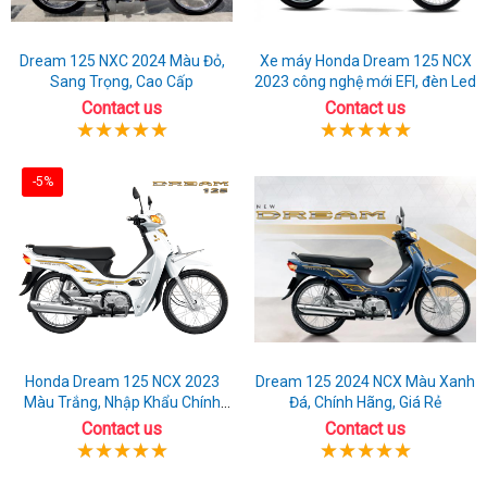
Dream 125 NXC 2024 Màu Đỏ,
Xe máy Honda Dream 125 NCX
Sang Trọng, Cao Cấp
2023 công nghệ mới EFI, đèn Led
Contact us
Contact us
-5%
Honda Dream 125 NCX 2023
Dream 125 2024 NCX Màu Xanh
Màu Trắng, Nhập Khẩu Chính
Đá, Chính Hãng, Giá Rẻ
Hãng
Contact us
Contact us