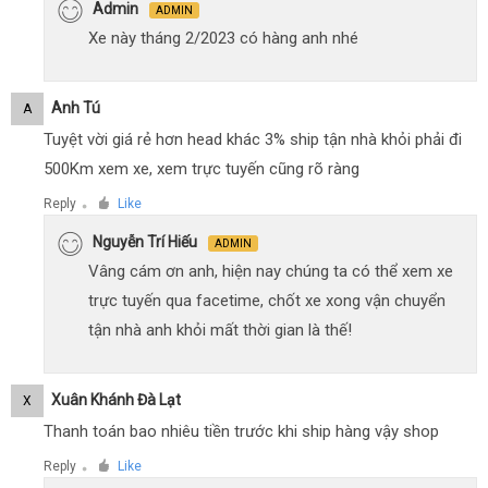
Admin
ADMIN
Xe này tháng 2/2023 có hàng anh nhé
Anh Tú
A
Tuyệt vời giá rẻ hơn head khác 3% ship tận nhà khỏi phải đi
500Km xem xe, xem trực tuyến cũng rõ ràng
Reply
Like
●
Nguyễn Trí Hiếu
ADMIN
Vâng cám ơn anh, hiện nay chúng ta có thể xem xe
trực tuyến qua facetime, chốt xe xong vận chuyển
tận nhà anh khỏi mất thời gian là thế!
Xuân Khánh Đà Lạt
X
Thanh toán bao nhiêu tiền trước khi ship hàng vậy shop
Reply
Like
●