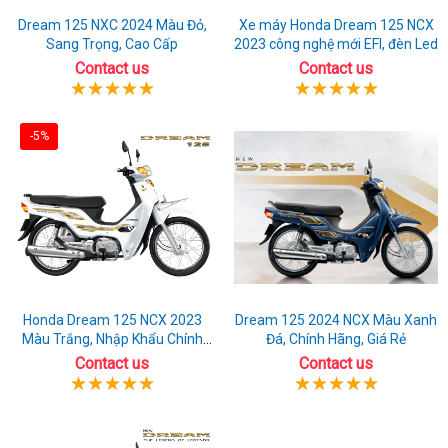
Dream 125 NXC 2024 Màu Đỏ,
Xe máy Honda Dream 125 NCX
Sang Trọng, Cao Cấp
2023 công nghệ mới EFI, đèn Led
Contact us
Contact us
-5%
Honda Dream 125 NCX 2023
Dream 125 2024 NCX Màu Xanh
Màu Trắng, Nhập Khẩu Chính
Đá, Chính Hãng, Giá Rẻ
Hãng
Contact us
Contact us