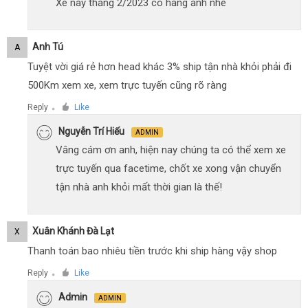
Xe này tháng 2/2023 có hàng anh nhé
Anh Tú
A
Tuyệt vời giá rẻ hơn head khác 3% ship tận nhà khỏi phải đi
500Km xem xe, xem trực tuyến cũng rõ ràng
Reply
Like
●
Nguyễn Trí Hiếu
ADMIN
Vâng cám ơn anh, hiện nay chúng ta có thể xem xe
trực tuyến qua facetime, chốt xe xong vận chuyển
tận nhà anh khỏi mất thời gian là thế!
Xuân Khánh Đà Lạt
X
Thanh toán bao nhiêu tiền trước khi ship hàng vậy shop
Reply
Like
●
Admin
ADMIN