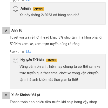
Reply
Like
●
Admin
ADMIN
Xe này tháng 2/2023 có hàng anh nhé
Anh Tú
A
Tuyệt vời giá rẻ hơn head khác 3% ship tận nhà khỏi phải đi
500Km xem xe, xem trực tuyến cũng rõ ràng
Reply
Like
●
Nguyễn Trí Hiếu
ADMIN
Vâng cám ơn anh, hiện nay chúng ta có thể xem xe
trực tuyến qua facetime, chốt xe xong vận chuyển
tận nhà anh khỏi mất thời gian là thế!
Xuân Khánh Đà Lạt
X
Thanh toán bao nhiêu tiền trước khi ship hàng vậy shop