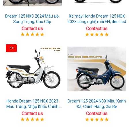
Dream 125 NXC 2024 Màu Đỏ,
Xe máy Honda Dream 125 NCX
Sang Trọng, Cao Cấp
2023 công nghệ mới EFI, đèn Led
Contact us
Contact us
-5%
Honda Dream 125 NCX 2023
Dream 125 2024 NCX Màu Xanh
Màu Trắng, Nhập Khẩu Chính
Đá, Chính Hãng, Giá Rẻ
Hãng
Contact us
Contact us