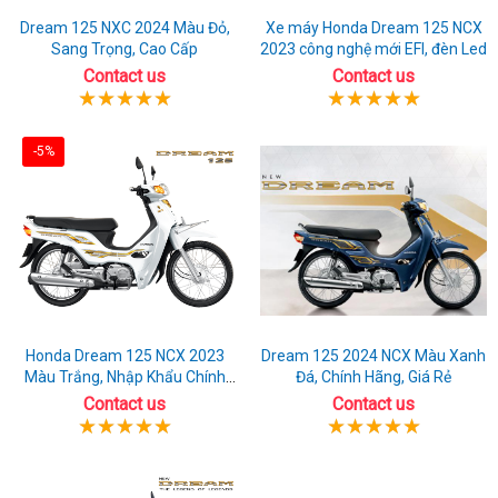
Dream 125 NXC 2024 Màu Đỏ,
Xe máy Honda Dream 125 NCX
Sang Trọng, Cao Cấp
2023 công nghệ mới EFI, đèn Led
Contact us
Contact us
-5%
Honda Dream 125 NCX 2023
Dream 125 2024 NCX Màu Xanh
Màu Trắng, Nhập Khẩu Chính
Đá, Chính Hãng, Giá Rẻ
Hãng
Contact us
Contact us