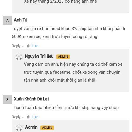
Xe này tháng 2/2023 có hàng anh nhé
Anh Tú
A
Tuyệt vời giá rẻ hơn head khác 3% ship tận nhà khỏi phải đi
500Km xem xe, xem trực tuyến cũng rõ ràng
Reply
Like
●
Nguyễn Trí Hiếu
ADMIN
Vâng cám ơn anh, hiện nay chúng ta có thể xem xe
trực tuyến qua facetime, chốt xe xong vận chuyển
tận nhà anh khỏi mất thời gian là thế!
Xuân Khánh Đà Lạt
X
Thanh toán bao nhiêu tiền trước khi ship hàng vậy shop
Reply
Like
●
Admin
ADMIN