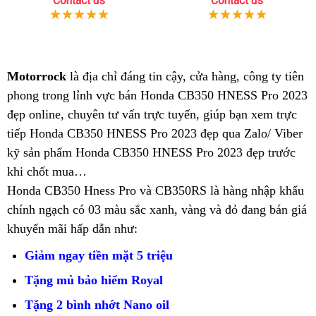
Contact us
Contact us
Motorrock
độc
là địa chỉ đáng tin cậy,
thiết
cửa hàng,
Honda
công ty tiên
phong
qua
trong lỉnh vực bán Honda CB350 HNESS Pro 2023
đáo
kế
CB350
đẹp online, chuyên tư vấn
app
xế
cũ
trực tuyến,
hiện
độc
giúp bạn
HNESS
thẻ
xem trực
tiếp Honda CB350 HNESS Pro 2023 đẹp qua Zalo/ Viber
nổ
đại
đáo
Pro
bảo
H
kỹ sản phẩm Honda CB350 HNESS Pro 2023 đẹp trước
Honda
bắt
xế
nét
dưỡng
C
khi chốt mua…
CB350
mắt
nổ
đẹp
H
Honda CB350 Hness Pro và CB350RS là hàng nhập khẩu
HNESS
Honda
trái
Pr
đã
chính ngạch
Pro
chiều
có 03 màu sắc xanh, vàng và đỏ đang bán giá
CB350
ngược
né
q
khuyến mãi hấp dẫn
có
lòng
Honda
như:
HNESS
đẹ
sử
vẻ
fan
CB350
Pro
trá
d
Giảm ngay tiền mặt 5 triệu
đẹp
mê
HNESS
có
ng
T
ặng mủ bảo hiểm Royal
mâu
xe
Pro
vẻ
Tặng 2 bình nhớt Nano oil
thuẫn
cổ
mang
đẹp