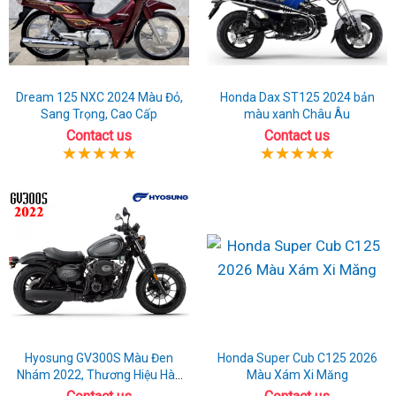
Dream 125 NXC 2024 Màu Đỏ,
Honda Dax ST125 2024 bản
Sang Trọng, Cao Cấp
màu xanh Châu Âu
Contact us
Contact us
Hyosung GV300S Màu Đen
Honda Super Cub C125 2026
Nhám 2022, Thương Hiệu Hàn
Màu Xám Xi Măng
Quốc