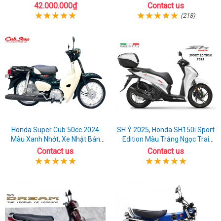
Chất
42.000.000₫
Contact us
(218)
Honda Super Cub 50cc 2024
SH Ý 2025, Honda SH150i Sport
Màu Xanh Nhớt, Xe Nhật Bán
Edition Màu Trắng Ngọc Trai
Chạy Nhất
Kèm Full Phụ Kiện
Contact us
Contact us