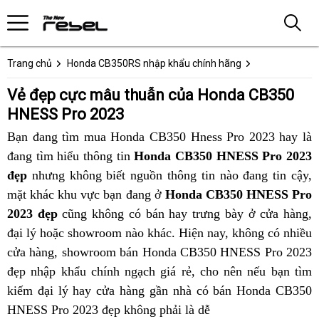
Trang chủ
Honda CB350RS nhập khẩu chính hãng
Vẻ đẹp cực mâu thuẫn của Honda CB350
HNESS Pro 2023
Bạn đang tìm
có
mua Honda CB350 Hness Pro 2023
Honda
hay là
đang
đa
tìm hiểu thông tin
đang
Honda CB350 HNESS Pro 2023
CB350
đẹp
nhưng không biết nguồn thông tin nào đang tin cậy,
năng
bán
HNESS
mặt khác
Honda
khu vực bạn đang ở
chỗ
Honda CB350 HNESS Pro
Pro
2023 đẹp
CB350
cũng không có bán hay trưng bày ở cửa hàng
nào?
mang
ă
,
đại lý
chiều
hoặc showroom nào
HNESS
mới
khác
chiều
. Hiện nay,
chiều
không có
nhiều
phù
nhiều
t
cửa hàng, showroom
lòng
Pro
có
bán Honda CB350 HNESS Pro 2023
lạ
lòng
lòng
nét
hợp
đẹp nhập khẩu chính ngạch
fan
mang
phụ
chưa
bảo
giá rẻ,
fan
nước
cho nên nếu bạn tìm
fan
ưu
cho
kiếm
Thái
đại lý
mê
nhiều
chiều
hay cửa hàng gần nhà
tùng
từng
hành
mê
bảo
có bán Honda CB350
ngoài
mê
tú
thể
HNESS Pro 2023 đẹp không phải là dễ
Lan
xe
nét
lòng
thay
có
xe
dưỡng
có
xe
thao