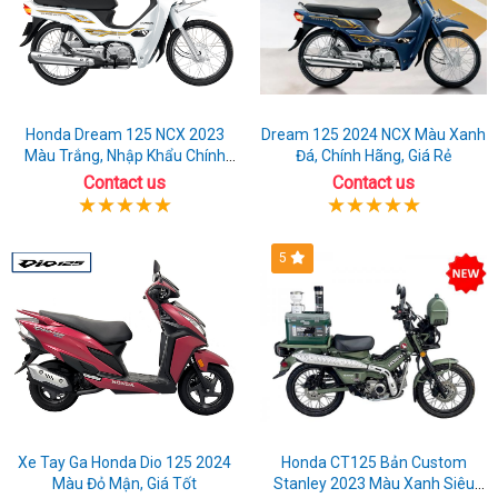
Honda Dream 125 NCX 2023
Dream 125 2024 NCX Màu Xanh
Màu Trắng, Nhập Khẩu Chính
Đá, Chính Hãng, Giá Rẻ
Hãng
Contact us
Contact us
5
Xe Tay Ga Honda Dio 125 2024
Honda CT125 Bản Custom
Màu Đỏ Mận, Giá Tốt
Stanley 2023 Màu Xanh Siêu