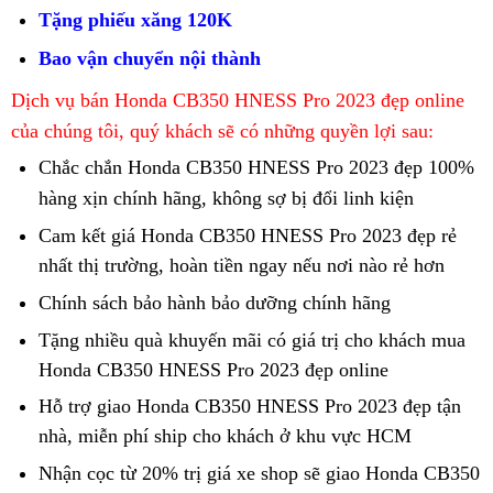
cùng
nhiều
mâu
Tặng phiếu xăng 120K
Honda
nét
thuẫn
Bao vận chuyển nội thành
CB350
ưu
dòng
Dịch vụ
bán Honda CB350 HNESS Pro 2023 đẹp online
HNESS
tú
xe
độc
giá
xe
của chúng tôi,
quý khách
sẽ có những quyền lợi sau:
chính
đáo
bán
địa
Chắc chắn Honda CB350 HNESS Pro 2023 đẹp 100%
hãng
xế
buôn
hình
Mỹ
Honda
hàng
hàng xịn
chính hãng,
không sợ bị đổi linh kiện
nổ
CB350
hiệu
Cam kết
có
giá Honda CB350 HNESS Pro 2023 đẹp rẻ
Honda
HNESS
của
nhất thị trường,
đồ
Honda
hoàn tiền ngay
nhận
nếu nơi nào rẻ hơn
CB350
Pro
Nhật
chơi
CB350
xét
Chính sách
giá
bảo hành
Honda
bảo dưỡng chính hãng
HNESS
nét
theo
HNESS
rẻ
CB350
Pro
Tặng nhiều quà
giá
khuyến mãi có giá trị
độc
cho khách mua
đẹp
xe
Pro
HNESS
có
Honda CB350 HNESS Pro 2023 đẹp online
cạnh
đáo
cửa
trái
gì
nét
Pro
vẻ
tranh
xế
hàng
ngược
Hỗ trợ giao Honda CB350 HNESS Pro 2023 đẹp tận
không?
đẹp
mang
đẹp
nổ
nào
nhà,
chiều
miễn phí ship
tư
cho khách ở khu vực HCM
xe
trái
nhiều
mâu
Honda
bán
lòng
vấn
siêu
ngược
Nhận cọc từ 20% trị giá xe
chống
shop sẽ giao Honda CB350
nét
thuẫn
CB350
giá