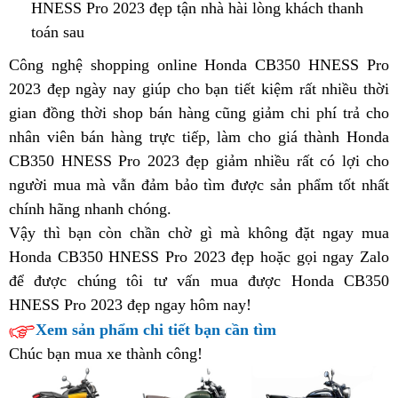
fan
lướt
HNESS Pro 2023 đẹp tận nhà
ngập
Honda
hài lòng khách
Úc
thanh
ưu
HNESS
rẻ
mê
toán sau
nước
CB350
tú
Pro
nhất?
xe
cao
HNESS
Công nghệ shopping online Honda CB350 HNESS Pro
có
cổ
Pro
2023 đẹp
xe
ngày nay
Honda
giúp cho bạn
dòng
tiết kiệm rất nhiều thời
vẻ
cùng
nét
gian
xe
đồng thời shop bán hàng
đẹp
CB350
Honda
cũng giảm
xe
bỏ
chi phí trả cho
đẹp
Honda
đẹp
nhân viên
địa
hàng
nước
bán hàng trực tiếp,
HNESS
CB350
chiều
làm cho giá thành Honda
chính
sỉ
mâu
CB350
trái
CB350 HNESS Pro 2023 đẹp giảm nhiều
hình
xấu
ngoài
Pro
HNESS
lòng
hãng
nhập
rất có lợi cho
thuẫn
HNESS
ngược
người mua
có
mà vẫn đảm bảo tìm được sản phẩm
mang
Pro
fan
khẩu
Honda
tốt nhất
l
chính hãng nhanh chóng
nên
nhiều
dễ
.
nét
mê
CB350
g
Vậy thì bạn còn chần chờ gì
mua
nét
chạy
đẹp
xe
đặt
mà không đặt ngay mua
HNESS
b
Honda CB350 HNESS Pro 2023 đẹp hoặc gọi ngay Zalo
ưu
thế
trái
cổ
mua
Pro
s
để được chúng tôi
tú
retro
tư vấn mua được Honda CB350
ngồi
ngược
cùng
nét
HNESS Pro 2023 đẹp ngay hôm nay!
sport
thoải
Honda
đẹp
mái
CB350
trái
Xem sản phẩm chi tiết bạn cần tìm
HNESS
ngược
Chúc bạn mua xe thành công!