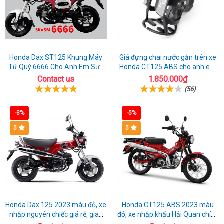
Honda Dax ST125 Khung Máy
Giá đựng chai nước gắn trên xe
Tứ Quý 6666 Cho Anh Em Sưu
Honda CT125 ABS cho anh em
Tầm
đi phượt
Contact us
1.850.000₫
(56)
-3%
-5%
5
5
Honda Dax 125 2023 màu đỏ, xe
Honda CT125 ABS 2023 màu
nhập nguyên chiếc giá rẻ, giao
đỏ, xe nhập khẩu Hải Quan chính