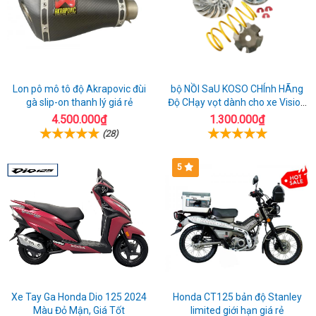
tín
Lon pô mô tô độ Akrapovic đùi
bộ NỒI SaU KOSO CHÍnh HÃng
gà slip-on thanh lý giá rẻ
Độ CHạy vọt dành cho xe Vision
110
4.500.000₫
1.300.000₫
(28)
5
Xe Tay Ga Honda Dio 125 2024
Honda CT125 bản độ Stanley
Màu Đỏ Mận, Giá Tốt
limited giới hạn giá rẻ