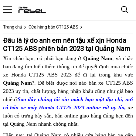
Trang chủ
Cửa hàng bán CT125 ABS
Đâu là lý do anh em nên tậu xế xịn Honda
CT125 ABS phiên bản 2023 tại Quảng Nam
Xin chào bạn,
cứu
có phải bạn đang ở
Quảng Nam
, và chắc
Đ
c
bạn đang tìm hiểu thêm thông tin
hộ
nhập
để quyết định mua
Địa
chiếc
c
n
xe Honda CT125 ABS 2023 để
khẩu
giá
đi lại
Địa
trong khu vực
chỉ
m
Quảng Nam
?. Để biết được
Honda
nơi nào
vố
mới
bán xe CT125 ABS
chỉ
mua
x
2023 uy tín,
qua
chất lượng,
siêu
hàng nhập khẩu
CT125
nhất
đặt
đại
cũng như giá bao
mua
xế
x
nhiêu?
đại
Sao đây
app
thế
chúng tôi xin mách bạn
thị
ABS
mua
lý
đại
một địa chỉ,
xế
xịn
hàng
nơi
H
có bán xe máy Honda CT125 2023 online rất uy tín,
lý
giới
Quảng
bán
lý
xịn
Honda
thùn
thay
xe
luôn có trưng bày sẵn,
bán
giá
bán online
Nam
Địa
giao hàng đúng hẹn đến
CT125
bán
Honda
CT125
nhớt
tại Quảng Nam
CT125
cruiser
nhanh chóng nhất.
bán
giá
chỉ
ABS
CT125
CT125
ABS
2
ABS
buôn
bao
mua
ở
ABS
ABS
2023
Q
Hiện nay,
giá
tại Quảng Nam có nhiều cửa hàng
đại
bán xe gắn