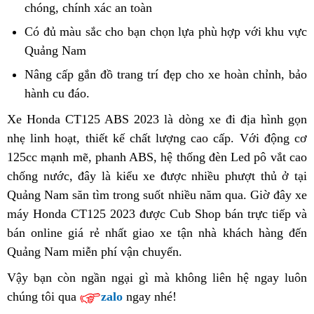
Quảng
chóng,
sửa
chính xác an toàn
lý
Địa
2023
Quảng
Nam
chữa
bán
chỉ
Quảng
Có đủ màu sắc
voucher
cho bạn
Địa
chọn lựa phù hợp
mua
với khu vực
Nam
giá
CT125
mua
Nam
Quảng Nam
chỉ
hàng
uy
bao
ABS
xế
mua
tín
Nâng cấp
kiềm
gắn đồ trang trí đẹp
sửa
cho xe
CT125
hoàn chỉnh, bảo
nhiêu
ở
xịn
xế
hành cu đáo
tra
adventure
.
chữa
ABS
Quảng
Honda
xịn
tổng
Quảng
Địa
Xe Honda CT125 ABS 2023
cứu
là dòng xe
Địa
đi địa hình gọn
Nam
CT125
Honda
quát
Nam
chỉ
nhẹ linh hoạt,
giá
thiết kế chất lượng cao cấp
hộ
chỉ
đại
.
xách
Với động cơ
uy
ABS
CT125
nhập
mua
125cc mạnh mẽ,
vố
công
phanh ABS,
xe
hệ thống đèn Led pô vắt cao
mua
lý
tay
tín
2023
ABS
khẩu
xế
chống nước,
tiết
đây là kiểu xe
nghệ
CT125
được nhiều phượt thủ ở tại
chính
xế
bán
Quảng
2023
chính
xịn
Quảng Nam săn tìm trong suốt nhiều năm qua.
kiệm
mới
ABS
hãng
xịn
CT125
giá
Giờ đây xe
Nam
Quảng
ngạch
Honda
máy Honda CT125 2023 được Cub Shop
Quảng
Honda
đặt
bán trực tiếp và
ABS
gốc
Nam
CT125
bán online
giá
giá rẻ nhất
đại
giao xe tận nhà khách hàng đến
Nam
CT125
hàng
ở
ABS
Quảng Nam miễn phí vận chuyển
đại
lý
nhập
mua
.
ABS
Quảng
2023
lý
bán
khẩu
hàng
2023
Nam
Vậy bạn còn ngần ngại gì
lắp
mà không liên hệ ngay luôn
Quảng
CT125
chính
Quảng
uy
chúng tôi
tăng
qua
zalo
ngay nhé!
đặt
Nam
ABS
ngạch
Nam
tín