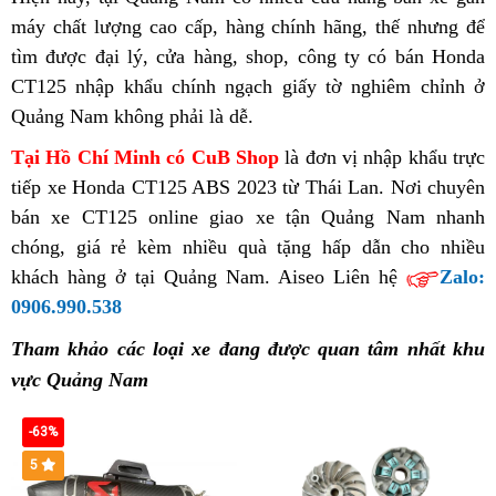
ở
nhiêu
xế
Quảng
ở
2023
Quảng
máy
đẹp
chất lượng cao cấp,
cạnh
bán
hàng chính hãng,
Địa
thế nhưng
lý
siêu
để
Quảng
xịn
Nam
Quảng
Quảng
Nam
tìm được đại lý,
tranh
Địa
cửa hàng,
trả
hàng
shop,
CT125
công ty có
chỉ
bán
bình
bán Honda
thị
Nam
Honda
uy
Nam
Nam
CT125 nhập khẩu chính ngạch
chỉ
góp
dỏm
phụ
đại
giấy tờ nghiêm chỉnh ở
ABS
mua
CT125
luận
uy
CT125
tín
uy
Quảng Nam không phải là dễ
mua
Mỹ
.
tùng
lý
Quảng
xế
ABS
tín
ABS
tín
xế
bán
Nam
xịn
ở
Tại Hồ Chí Minh có CuB Shop
phân
là đơn vị nhập khẩu trực
2023
xịn
CT125
nhập
Honda
Quảng
tiếp
Honda
xe Honda CT125 ABS 2023
vệ
từ Thái Lan. Nơi chuyên
phối
Quảng
Honda
ABS
khẩu
CT125
Nam
bán xe CT125 online
CT125
CT125
hàng
giao xe tận Quảng Nam nhanh
sinh
Nam
CT125
ở
chính
ABS
uy
chóng,
ABS
test
giá rẻ
đại
kèm nhiều quà tặng hấp dẫn
ABS
hiệu
tư
cho nhiều
ABS
Quảng
ngạch
2023
tín
khách hàng ở tại Quảng Nam. Aiseo Liên hệ
Quảng
lỗi
lý
Quảng
vấn
Zalo:
2023
Nam
Quảng
0906.990.538
Nam
thống
bán
Nam
Quảng
uy
Nam
giá
kê
CT125
nhập
Tham khảo các loại xe đang được quan tâm nhất khu
Nam
tín
bao
ABS
khẩu
vực Quảng Nam
nhiêu
ở
chính
Quảng
ngạch
-63%
Nam
5
uy