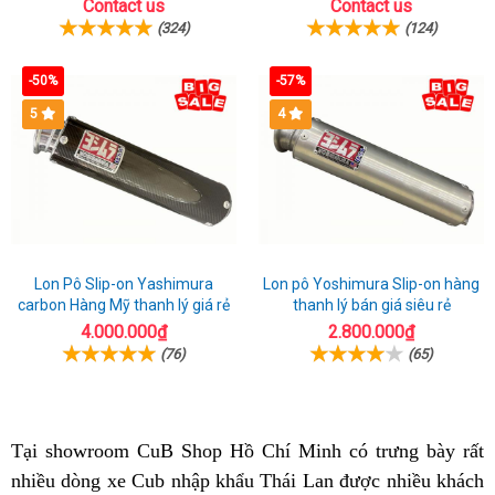
hồ sơ ngay
ngạch
Contact us
Contact us
(324)
(124)
-50%
-57%
5
4
Lon Pô Slip-on Yashimura
Lon pô Yoshimura Slip-on hàng
carbon Hàng Mỹ thanh lý giá rẻ
thanh lý bán giá siêu rẻ
4.000.000₫
2.800.000₫
(76)
(65)
Tại showroom CuB Shop Hồ Chí Minh
thương
có trưng bày
CT1
rất
nhiều dòng xe Cub
giá
nhập khẩu Thái Lan
tặng
được nhiều khách
hiệu
ABS