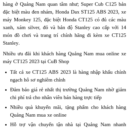
hàng ở Quảng Nam quan tâm
sỉ
Đài
Honda
như;
đại
Super Cub C125 bản
quà
Quả
đặc biệt màu đen nhám,
xách
Honda Dax ST125 ABS 2023,
Loan
CT125
lý
lưu
Nam
qua
xe
máy Monkey 125,
xe
đặc biệt Honda CT125 có đủ các màu
tay
ABS
bán
niệm
nhập
app
xanh,
kiềm
xám silver, đỏ và bản độ Stanley cao cấp
xài
Quảng
CT125
mua
Honda
với 14
khẩu
món đồ chơi và trang trí chính hãng
tra
lướt
Nam
ABS
nơi
đi kèm xe CT125
sắm
CT125
chín
Stanley
tổng
sử
.
giá
ở
nào
ABS
ngạc
quát
dụng
bao
Quảng
Quảng
Nhiều ưu đãi
shop
khi khách hàng Quảng Nam mua online
onli
xe
nhiêu
Nam
Nam
máy CT125 2023 tại CuB Shop
uy
giá
Tất cả
Địa
xe CT125 ABS 2023
giá
là hàng nhập khẩu chính
tín
bao
ngạch hô sơ nghiêm chỉnh
chỉ
giá
cạnh
nhiêu
mua
rẻ
tranh
Đảm bảo
chất
giá rẻ
đại
nhất thị trường Quảng Nam nhờ
bình
giảm
xế
chi phí trả cho nhân viên bán hàng trực tiếp
lượng
lý
bán
luận
xịn
bán
trả
Nhiều quà khuyến mãi,
bán
tặng phẩm
có
Honda
cho khách hàng
Honda
CT125
góp
Quảng Nam mua xe online
trả
hàng
nên
CT125
CT125
ABS
góp
dỏm
mua
ABS
Hỗ trợ vận chuyển
đại
tận nhà
đẹp
tại Quảng Nam nhanh
ABS
ở