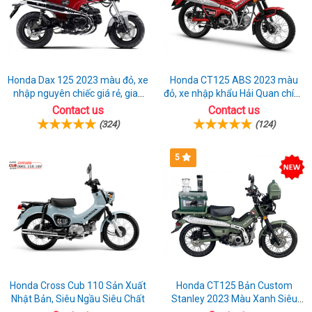
Honda Dax 125 2023 màu đỏ, xe
Honda CT125 ABS 2023 màu
nhập nguyên chiếc giá rẻ, giao
đỏ, xe nhập khẩu Hải Quan chính
hồ sơ ngay
ngạch
Contact us
Contact us
(324)
(124)
5
Honda Cross Cub 110 Sản Xuất
Honda CT125 Bản Custom
Nhật Bản, Siêu Ngầu Siêu Chất
Stanley 2023 Màu Xanh Siêu