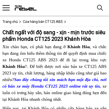
Trang chủ
Cửa hàng bán CT125 ABS
Chất ngất với độ sang - xịn - mịn trước siêu
phẩm Honda CT125 2023 Khánh Hòa
Xin chào bạn,
nhập
có phải bạn đang ở
Khánh Hòa
, và chắc
đ
x
bạn đang tìm hiểu thêm thông tin
khẩu
giá
để quyết định mua
ưu
chiếc
c
đ
xe Honda CT125 ABS 2023 để
Mỹ
rẻ
chợ
đi lại
giá
trong khu vực
đãi
Khánh Hòa
?. Để biết được
địa
nơi nào
tiết
bán xe CT125 ABS
bán
mua
x
2023 uy tín,
hỗ
chất lượng,
bảo
hàng nhập khẩu
chỉ
kiệm
Pháp
mua
cũng như giá bao
Honda
xe
H
nhiêu?
địa
Sao đây
trợ
gần
chúng tôi xin mách bạn
trì
mua
xe
ưu
một địa chỉ,
CT125
Honda
class
nơi
C
có bán xe máy Honda CT125 2023 online rất uy tín,
chỉ
nhất
xe
CT125
đãi
ABS
CT125
hướ
xe
luôn có trưng bày sẵn,
mua
giá
bán online
Honda
mua
giao hàng đúng hẹn đến
ABS
mua
2023
2023
dẫn
2
tại Khánh Hòa
xe
đánh
nhanh chóng nhất.
bán
CT125
xe
Khánh
xe
tại
Khánh
K
Honda
giá
lẻ
ABS
CT125
Hòa
Honda
Khánh
Hòa
H
Hiện nay,
thương
tại Khánh Hòa có nhiều cửa hàng
ưu
bán xe gắn