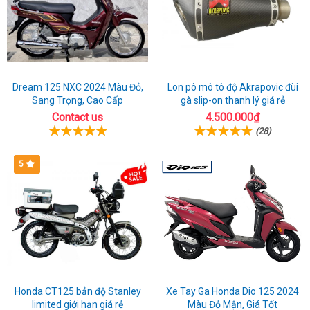
Hòa
Dream 125 NXC 2024 Màu Đỏ,
Lon pô mô tô độ Akrapovic đùi
Sang Trọng, Cao Cấp
gà slip-on thanh lý giá rẻ
Contact us
4.500.000₫
(28)
5
Honda CT125 bản độ Stanley
Xe Tay Ga Honda Dio 125 2024
limited giới hạn giá rẻ
Màu Đỏ Mận, Giá Tốt