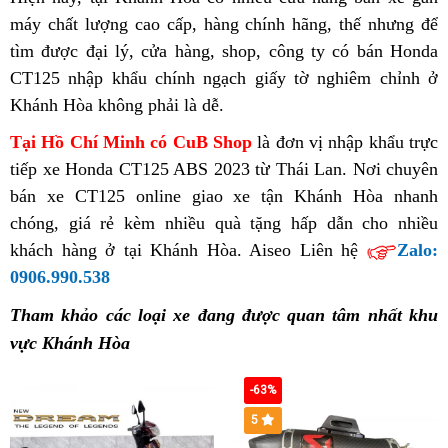
CT125
2023
ABS
hàng
CT125
Hòa
máy
đồ
chất lượng cao cấp,
hiệu
tốt
hàng chính hãng,
giá
thế nhưng
đãi
nhậ
để
ABS
Khánh
Khánh
Thái
2023
tìm được đại lý,
trang
mua
cửa hàng,
nhất
hỗ
shop,
mua
công ty có
bán
mua
to
bán Honda
hàn
2023
Hòa
Hòa
Lan
Khánh
CT125 nhập khẩu chính ngạch
trí
xe
trợ
test
ưu
giấy tờ nghiêm chỉnh ở
xe
Honda
xe
Khánh
hàng
Hòa
Khánh Hòa không phải là dễ
xe
CT125
chính
.
lỗi
đãi
CT125
CT125
Honda
Hòa
Thái
ABS
hãng
mua
ABS
ABS
CT125
Tại Hồ Chí Minh có CuB Shop
ở
là đơn vị nhập khẩu trực
Lan
Khánh
xe
Khánh
2023
2023
tiếp
giá
xe Honda CT125 ABS 2023
mini
từ Thái Lan. Nơi chuyên
đâu
Hòa
Honda
Hòa
tại
Khánh
bán xe CT125 online
bán
giá
nguyên
giao xe tận Khánh Hòa nhanh
hàng
CT125
hàng
Khánh
Hòa
chóng,
Honda
tại
giá rẻ
địa
kèm nhiều quà tặng hấp dẫn
bán
chiếc
sửa
cho nhiều
Thái
2023
Thái
Hòa
khách hàng ở tại Khánh Hòa. Aiseo Liên hệ
CT125
nhà
chỉ
Honda
chữa
Zalo:
Lan
Khánh
Lan
0906.990.538
ABS
giá
mua
CT125
Hòa
2023
vừa
xe
ABS
Tham khảo các loại xe đang được quan tâm nhất khu
tại
phải
Honda
2023
vực Khánh Hòa
Khánh
CT125
tại
Hòa
ABS
Khánh
-63%
2023
Hòa
5
Khánh