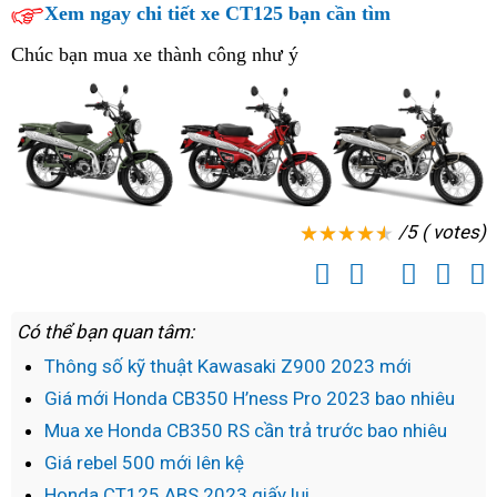
chữa
Xem ngay chi tiết xe CT125 bạn cần tìm
CT125
Hòa
2023
Chúc bạn mua xe thành công như ý
Khánh
Hòa
/5 ( votes)
Có thể bạn quan tâm:
Thông số kỹ thuật Kawasaki Z900 2023 mới
Giá mới Honda CB350 H’ness Pro 2023 bao nhiêu
Mua xe Honda CB350 RS cần trả trước bao nhiêu
Giá rebel 500 mới lên kệ
Honda CT125 ABS 2023 giấy lụi