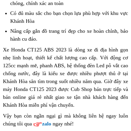
chọn
CT125
chóng,
to
chính xác an toàn
đãi
giá
app
Hòa
2023
ABS
mua
bán
Có đủ màu sắc
đăng
cho bạn
giá
chọn lựa phù hợp
sử
với khu vực
Khánh
2023
xe
Honda
Khánh Hòa
ký
bán
dụng
Hòa
tại
Honda
CT125
Honda
Nâng cấp
thay
gắn đồ trang trí đẹp
đồ
cho xe
ưu
hoàn chỉnh, bảo
Khánh
CT125
ABS
CT125
hành cu đáo
lốp
giá
.
chơi
đãi
Hòa
2023
2023
ABS
hợp
mua
mua
Xe Honda CT125 ABS 2023
cứu
là dòng xe
ưu
đi địa hình gọn
Khánh
tại
2023
lý
xe
xe
nhẹ linh hoạt,
giá
thiết kế chất lượng cao cấp
hộ
đãi
ưu
.
báo
Với động cơ
Hòa
Khánh
tại
Honda
CT125
125cc mạnh mẽ,
cạnh
vệ
phanh ABS,
khách
hệ thống đèn Led pô vắt cao
mua
đãi
giá
Hòa
Khánh
CT125
ABS
chống nước,
nhận
đây là kiểu xe
tranh
sinh
giá
được nhiều phượt thủ ở tại
hàng
xe
mua
Hòa
2023
Khánh
Khánh Hòa săn tìm trong suốt nhiều năm qua.
hàng
bán
Honda
xe
thông
Giờ đây xe
Khánh
Hòa
máy Honda CT125 2023 được Cub Shop
Honda
CT125
thế
bán trực tiếp và
Honda
minh
Hòa
hàng
bán online
tăng
giá rẻ nhất
ưu
giao xe tận nhà khách hàng đến
CT125
2023
giới
CT125
Thái
Khánh Hòa miễn phí vận chuyển
xích
đãi
ABS
to
.
Khánh
2023
Lan
mua
2023
Hòa
Khánh
Vậy bạn còn ngần ngại gì
xách
mà không liên hệ ngay luôn
xe
tại
Hòa
chúng tôi
sửa
qua
zalo
ngay nhé!
tay
Honda
Khánh