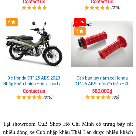
Chất
Contact us
Contact us
(218)
5
-11%
5
Xe Honda CT125 ABS 2023
Cặp bao tay nắm xe Honda
Nhập Khẩu Chính Hãng Thái Lan,
CT125 ABS màu đỏ hiệu H2C
Đủ Phụ Kiện Đồ Chơi
Contact us
580.000₫
(310)
(35)
Tại showroom CuB Shop Hồ Chí Minh
Đài
có trưng bày
giá
rất
nhiều dòng xe Cub
showroom
nhập khẩu Thái Lan
nổi
được nhiều khách
Loan
bán