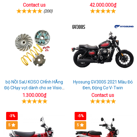
Contact us
42.000.000₫
(200)
bộ NỒI SaU KOSO CHÍnh HÃng
Hyosung GV300S 2021 Màu Đỏ
Độ CHạy vọt dành cho xe Vision
Đen, Động Cơ V-Twin
110
1.300.000₫
Contact us
-3%
-5%
5
5