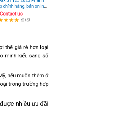
Dax ST125 2023 Phanh
p chính hãng, bán online
giá rẻ
Contact us
(215)
m
ợi thế giá rẻ hơn loại
o mình
nơi
kiểu sang số
bán
Rebel
Mỹ,
thay
nếu muốn thêm ở
1100
oại
nhớt
giao
trong trường hợp
nơi
2023
hàng
bán
Rebel
g
Rebel
được nhiều ưu đãi
1100
ng
1100
2023
chính
hãng
giá