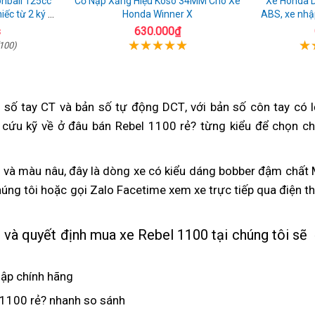
l 125cc
Cổ Nạp Xăng Hiệu Koso 34MM Cho Xe
Xe Honda 
iếc từ 2 ký ức
Honda Winner X
ABS, xe nhậ
i
s
630.000₫
100)
 số tay CT và bản số tự động DCT
thế
,
địa
với bản số côn tay
giả
có l
cứu kỹ về ở đâu bán Rebel 1100 rẻ? từng kiểu
giới
chỉ
nhập
để chọn ch
giá
bán
Thái
Rebel
và màu nâu,
nội
đây là dòng xe
giá
có kiểu dáng bobber đậm chất 
1100
úng tôi
vận
hoặc gọi Zalo Facetime
địa
Rebel
thanh
xem xe trực tiếp
giá
qua điện th
tin
tốc
1100
lý
Rebel
cậy
tối
450
1100
 và quyết định
phụ
mua xe Rebel 1100 tại chúng tôi
hàn
sẽ
đa
triệu
450
tùng
thù
bao
triệu
ập chính hãng
moto
nhiêu
có
 1100 rẻ? nhanh so sánh
giảm
Km/h
thương