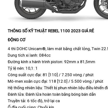
THÔNG S
Ố
K
Ỹ
THU
Ậ
T REBEL 1100 2023 GIÁ R
Ẻ
ĐỘNG CƠ
4 thì DOHC Unicam®, làm mát bằng chất lỏng, Twin 22.
Dung tích xi lanh: 084cc
Đường kính x hành trình piston: 92mm x 81,5mm
Tỷ lệ nén: 10,1: 1
Công suất cực đại: 81 [110] / 7.250 vòng / phút
Mô-men xoắn cực đại: 118 [12.0] / 5.500 vòng / phút
Hệ thống nhiên liệu: Thiết bị phun nhiên liệu điều khiển 
Đánh lửa: Đánh lửa hoàn toàn bằng bóng bán dẫn
Truyền tải: 6 tốc độ, trở lại ca
Ổ đĩa cuối cùng: Chuỗi kín