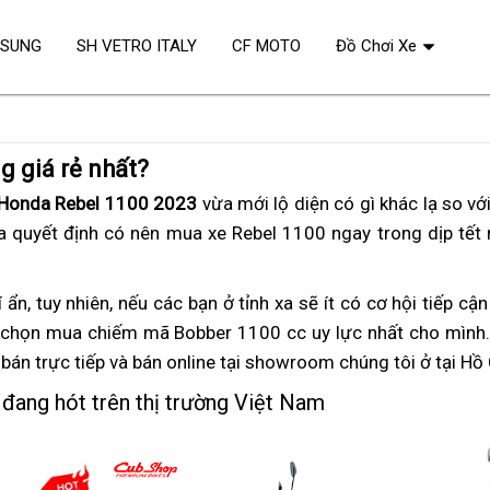
OSUNG
SH VETRO ITALY
CF MOTO
Đồ Chơi Xe
g giá rẻ nhất?
tăng
Honda Rebel 1100 2023
nơi
vừa mới lộ diện
cứu
có gì khác lạ so v
e
a quyết định
cường
giá
có nên mua xe Rebel 1100 ngay trong dịp tết 
bán
hộ
sự
Rebel
Rebel
khéo
1100
1100
 ẩn,
voucher
tuy nhiên,
miễn
nếu các bạn ở tỉnh xa
Rebel
sẽ ít có cơ hội tiếp cận
léo
450
2023
thanh
chọn mua chiếm mã Bobber 1100 cc
phí
1100
giá
uy lực nhất cho mình
triệu
bán trực tiếp
toán
giá
và bán online
xe
tại showroom chúng tôi
chính
Rebel
giá
ở tại Hồ
Rebel
cũ
hãng
1100
Rebel
đang hót trên thị trường Việt Nam
1100
giá
450
1100
450
bán
triệu
450
triệu
lẻ
triệu