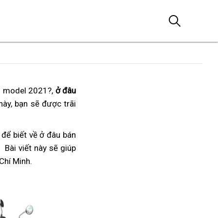
ới model 2021?,
ở đâu
này,
tiếng
bạn sẽ được
nơi
trãi
pô
bán
tạo
Rebel
nơi
để biết về ở đâu bán
sự
1100
cứu
. Bài viết này
bán
nơi
sẽ giúp
hưng
2023
 Chí Minh
hộ
Rebel
xe
.
bán
phấn
1100
cào
Rebel
2023
cao
1100
2023