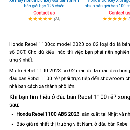
Xe máy Honda Monkey Gundam phiên
Honda Monkey X Dragonbal
bản giới hạn 125 chiếc
phien bản giới hạn 100 ch
huyền thoạ
Contact us
Contact u
(23)
(
Honda Rebel 1100cc model 2023
thanh
có 02 loại
Rebel
đó là bản
số DCT.
nơi
tại
Cho dù kiểu nào thì việc bạn
lý
gần
phải nên
1100
Rebel
nghiên 
ưng ý nhất
bán
nhà
giao
.
nhất
chính
1100
Rebel
hàng
hãng
chính
Mô tô Rebel 1100 2023
Đức
có 02 màu đó là
Rebel
màu đen bóng 
1100
giá
hãng
đâu bán Rebel 1100 rẻ? phải trực tiếp đến showroom ch
1100
2023
bán
giá
nhà bạn cách xa thành phồ lớn
phanh
.
chính
lẻ
bán
ABS
hãng
Khi bạn
địa
tìm hiểu ở đâu bán Rebel 1100 rẻ? xong
lẻ
rất
giá
sau:
chỉ
an
bán
bán
Honda Rebel 1100 ABS 2023
,
đăng
sản xuất tại Nhật
địa
và nh
toàn
lẻ
Rebel
kiểm
chỉ
Báo
địa
giá rẻ nhất thị trường
đồ
việt Nam, ở đâu bán Rebel
hiệu
1100
bán