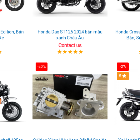
Edition, Bản
Honda Dax ST125 2024 bản màu
Honda Cross
Xe
xanh Châu Âu
Bản, S
s
Contact us
-20%
-2%
5