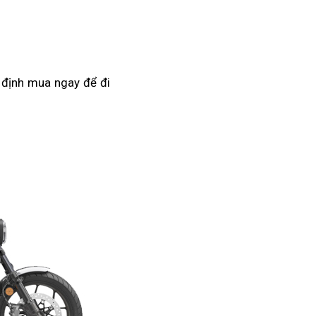
bán
lẻ
 định mua ngay
địa
để đi
chỉ
bán
Rebel
1100
tin
cậy