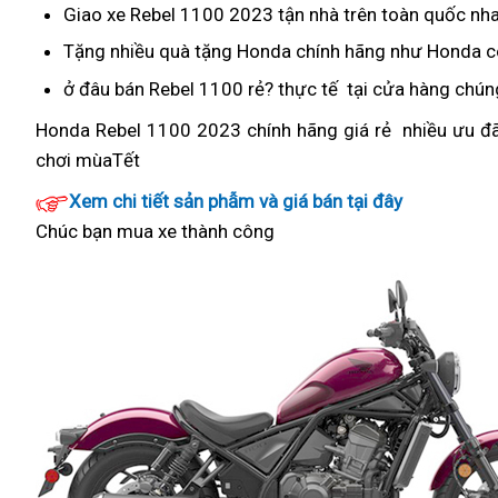
chỉ
trang
quả
Giao xe Rebel 1100 2023
Rebel
tận nhà
đăng
trên toàn quốc
nơi
nha
tin
Rebel
bán
trí
1100
ký
bán
cậy
Tặng nhiều quà tặng
giảm
Honda chính hãng
Rebel
như Honda co
1100
Rebel
xe
chính
xe
Reb
giá
1100
tin
ở đâu bán Rebel 1100 rẻ? thực tế
nội
tại cửa hàng chúng
1100
hãng
11
chính
cậy
địa
tin
Honda Rebel 1100 2023
nhập
chính hãng
giá
giá rẻ
mới
nhiều ưu đã
giá
20
hãng
cậy
chơi mùaTết
lái
Thái
Rebel
lạ
bán
giá
xe
1100
chưa
lẻ
Xem chi tiết sản phẫm và giá bán tại đây
bán
giúp
450
từng
Chúc bạn mua xe thành công
lẻ
tăng
triệu
có
cường
thể
lực