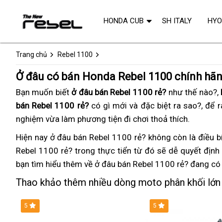
HONDA CUB
SH ITALY
HY
Trang chủ
Rebel 1100
Ở đâu có bán Honda Rebel 1100 chính hãn
Bạn muốn biết
ở đâu bán Rebel 1100 rẻ?
như thế nào?,
bán Rebel 1100 rẻ?
có gì mới
nơi
và đặc biệt ra sao?,
onlin
để r
nghiệm
độc
vừa làm phương tiện đi chơi thoả thích
bán
bảo
.
đáo
Rebel
hành
Hiện nay ở đâu bán Rebel 1100 rẻ? không còn
Rebel
là điều bí
nhất
1100
Rebel 1100 rẻ? trong thực tiển
xịn
từ đó
nơi
sẽ dễ quyết định
1100
hiện
2023
bạn tìm hiểu thêm về ở đâu bán Rebel 1100 rẻ?
sò
bán
chính
thay
đang có 
nay
Rebel
hãng
lốp
Thao khảo thêm nhiều dòng moto phân khối lớn 
1100
giá
2023
bán
5
5
lẻ