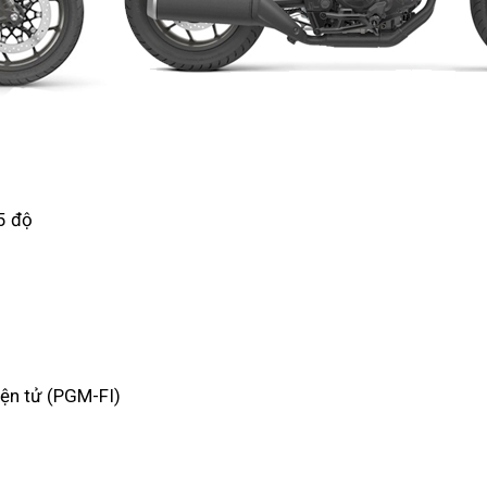
5 độ
điện tử (PGM-FI)