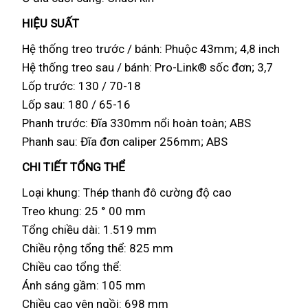
HI
Ệ
U SU
Ấ
T
Hệ thống treo trước / bánh: Phuộc 43mm; 4,8 inch
Hệ thống treo sau / bánh: Pro-Link® sốc đơn; 3,7
Lốp trước: 130 / 70-18
Lốp sau: 180 / 65-16
Phanh trước: Đĩa 330mm nổi hoàn toàn; ABS
Phanh sau: Đĩa đơn caliper 256mm; ABS
CHI TI
Ế
T T
Ổ
NG TH
Ể
Loại khung: Thép thanh đô cường độ cao
Treo khung: 25 ° 00 mm
Tổng chiều dài: 1.519 mm
Chiều rộng tổng thể: 825 mm
Chiều cao tổng thể:
Ánh sáng gầm: 105 mm
Chiều cao yên ngồi: 698 mm