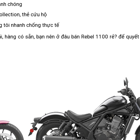
giá
nh chóng
Nhật
hiệu
Bản
llection,
thiết
thẻ cứu hộ
cao
el
kế
 tôi
cứu
nhanh chống thực tế
Rebel
00
hiện
hộ
1100
i,
Đức
hàng có sẵn,
giá
bạn nên ở đâu bán Rebel 1100 rẻ? để quyết
23
đại
chính
Rebel
bắt
hãng
1100
mắt
giá
450
bán
triệu
lẻ