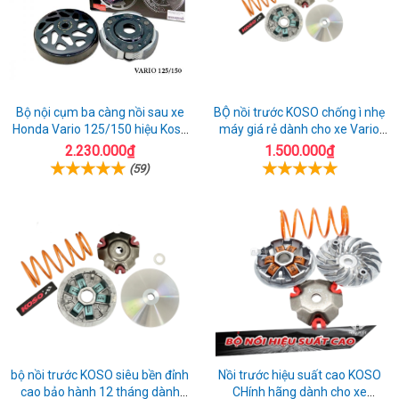
Bộ nội cụm ba càng nồi sau xe
BỘ nồi trước KOSO chống ì nhẹ
Honda Vario 125/150 hiệu Koso
máy giá rẻ dành cho xe Vario
Đài Loan
160
2.230.000₫
1.500.000₫
(59)
bộ nồi trước KOSO siêu bền đỉnh
Nồi trước hiệu suất cao KOSO
cao bảo hành 12 tháng dành
CHính hãng dành cho xe