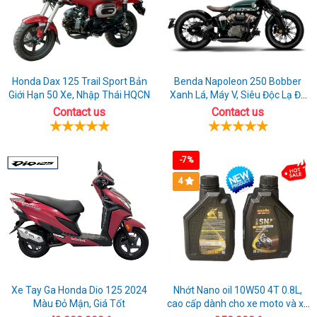
Honda Dax 125 Trail Sport Bản
Benda Napoleon 250 Bobber
Giới Hạn 50 Xe, Nhập Thái HQCN
Xanh Lá, Máy V, Siêu Độc Lạ Đã
Có Sẵn Xe
Contact us
Contact us
-7%
4
Xe Tay Ga Honda Dio 125 2024
Nhớt Nano oil 10W50 4T 0.8L,
Màu Đỏ Mận, Giá Tốt
cao cấp dành cho xe moto và xe