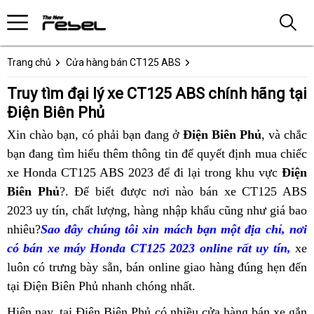
Trang chủ
Cửa hàng bán CT125 ABS
Truy tìm đại lý xe CT125 ABS chính hãng tại
Điện Biên Phủ
Xin chào bạn,
công
có phải bạn đang ở
Điện Biên Phủ
, và chắc
g
bạn đang tìm hiểu thêm thông tin
ty
xịn
để quyết định mua
CT125
chiếc
x
b
xe Honda CT125 ABS 2023 để
off-
đi lại
sò
địa
trong khu vực
ABS
Điện
C
l
Biên Phủ
?. Để biết được
đại
nơi nào
road
Nhật
bán xe CT125 ABS
chỉ
bán
2023 uy tín,
thảo
chất lượng,
giá
hàng nhập khẩu
lý
Bản
bán
so
địa
cũng như giá bao
tại
2
nhiêu?
địa
Sao đây
luận
trung
chúng tôi xin mách bạn
bán
bán
CT125
sánh
chỉ
đại
một địa chỉ,
Điện
bình
nơi
có bán xe máy Honda CT125 2023 online rất uy tín,
chỉ
tâm
buôn
Honda
ABS
bán
lý
Biên
dân
chín
xe
luôn có trưng bày sẵn,
bán
đồ
bán online
CT125
địa
giao hàng đúng hẹn đến
tốt
CT125
bán
Phủ
hãn
tại Điện Biên Phủ
CT125
tiết
nhanh chóng nhất.
trang
tại
chỉ
nhất
ABS
Honda
ABS
kiệm
trí
Điện
bán
tốt
CT125
Hiện nay,
xe
tại Điện Biên Phủ có nhiều cửa hàng
mua
bán xe gắn