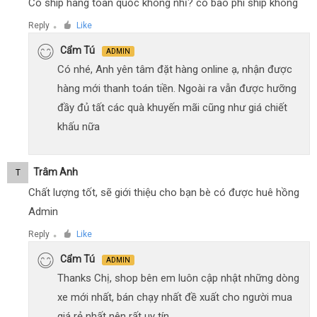
Có ship hàng toàn quốc không nhỉ? có bao phí ship không
Reply
Like
●
Cẩm Tú
ADMIN
Có nhé, Anh yên tâm đặt hàng online ạ, nhận được
hàng mới thanh toán tiền. Ngoài ra vẫn được hưỡng
đầy đủ tất các quà khuyến mãi cũng như giá chiết
khấu nữa
Trâm Anh
T
Chất lượng tốt, sẽ giới thiệu cho bạn bè có được huê hồng
Admin
Reply
Like
●
Cẩm Tú
ADMIN
Thanks Chị, shop bên em luôn cập nhật những dòng
xe mới nhất, bán chạy nhất đề xuất cho người mua
giá rẻ nhất nên rất uy tín.