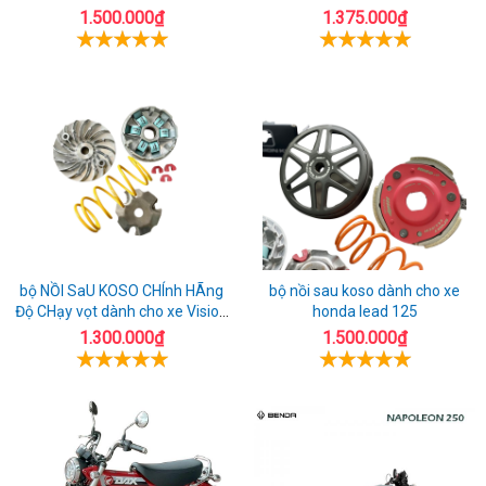
cho xe Air Blade 160
AirBlade 125
1.500.000₫
1.375.000₫
bộ NỒI SaU KOSO CHÍnh HÃng
bộ nồi sau koso dành cho xe
Độ CHạy vọt dành cho xe Vision
honda lead 125
110
1.300.000₫
1.500.000₫