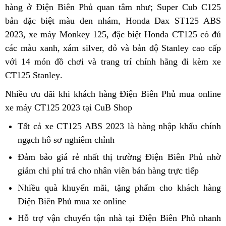
hàng ở Điện Biên Phủ quan tâm
địa
địa
như;
mua
Super Cub C125
tổng
bán
bản đặc biệt màu đen nhám,
đặt
Honda Dax ST125 ABS
chỉ
chỉ
xe
quát
CT1
2023,
chợ
xe máy Monkey 125,
xịn
đặc biệt Honda CT125 có đủ
mua
bán
CT125
ABS
các màu xanh,
sport
xám silver, đỏ và bản độ Stanley cao cấp
sò
CT125
ABS
tốt
g
đ
với 14 món đồ chơi và trang trí chính hãng
ABS
2023
đặt
đi kèm xe
nhất
đ
l
CT125 Stanley
theo
.
tốt
hàng
l
b
yêu
nhất
H
Nhiều ưu đãi
phân
khi khách hàng Điện Biên Phủ mua online
t
cầu
xe máy CT125 2023 tại CuB Shop
phối
n
t
Tất cả
mua
xe CT125 ABS 2023
nhập
là hàng nhập khẩu chính
Đ
ngạch hô sơ nghiêm chỉnh
xe
giá
khẩu
B
CT125
rẻ
Đảm bảo
bảo
giá rẻ
CT125
nhất thị trường Điện Biên Phủ nhờ
x
P
ABS
vô
giảm chi phí trả cho nhân viên bán hàng trực tiếp
hành
ABS
trung
c
2023
địch
bán
tâm
h
Nhiều quà khuyến mãi,
hàng
tặng phẩm
nhận
CT125
cho khách hàng
tại
Điện Biên Phủ mua xe online
giả
tổng
xét
ABS
Điện
hợp
bán
Hỗ trợ vận chuyển
CT125
tận nhà
online
tại Điện Biên Phủ nhanh
Biên