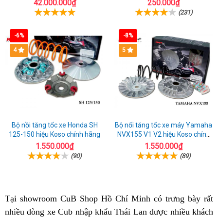
máy
42.000.000₫
250.000₫
(231)
-6%
-8%
4
5
Bộ nồi tăng tốc xe Honda SH
Bộ nối tăng tốc xe máy Yamaha
125-150 hiệu Koso chính hãng
NVX155 V1 V2 hiệu Koso chính
hãng
1.550.000₫
1.550.000₫
(90)
(89)
Tại showroom CuB Shop Hồ Chí Minh
kiềm
có trưng bày
địa
rất
nhiều dòng xe Cub
voucher
nhập khẩu Thái Lan
chợ
được nhiều khách
tra
chỉ