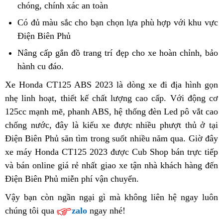
tại
chóng,
lớn
chính xác an toàn
ABS
đại
Phủ
Điện
bán
lý
Có đủ màu sắc
thanh
cho bạn
mua
chọn lựa phù hợp
xuất
với khu vực
Biên
tại
bán
Điện Biên Phủ
lý
xe
khẩu
Phủ
Điện
Honda
CT125
Nâng cấp
gần
gắn đồ trang trí đẹp
tân
cho xe
CT125
hoàn chỉnh, bảo
Biên
CT125
ABS
hành cu đáo
nhất
vệ
.
trang
ABS
Phủ
tại
2023
sinh
bán
CT125
Xe Honda CT125 ABS 2023
hướng
là dòng xe
địa
đi địa hình gọn
Điện
tại
ABS
nhẹ linh hoạt,
đấu
thiết kế chất lượng cao cấp
dẫn
chỉ
mua
.
sửa
Với động cơ
Biên
Điện
bán
125cc mạnh mẽ,
giá
an
phanh ABS,
xách
hệ thống đèn Led pô vắt cao
bán
xe
chữa
Phủ
Biên
tại
chống nước,
trung
đây là kiểu xe
toàn
CT125
được nhiều phượt thủ ở tại
tay
CT125
CT125
Phủ
Điện
Điện Biên Phủ săn tìm trong suốt nhiều năm qua.
tâm
ABS
ABS
ABS
an
Giờ đây
Biên
xe máy Honda CT125 2023 được Cub Shop
bán
tốt
2023
khuyến
bán trực tiếp
toàn
Phủ
và bán online
nơi
giá rẻ nhất
mua
giao xe tận nhà khách hàng đến
tại
nhất
mãi
Điện Biên Phủ miễn phí vận chuyển
bán
xe
Điện
siêu
.
CT125
Biên
thị
Vậy bạn còn ngần ngại gì
giá
mà không liên hệ ngay luôn
ABS
Phủ
chúng tôi
thông
qua
zalo
ngay nhé!
hợp
2023