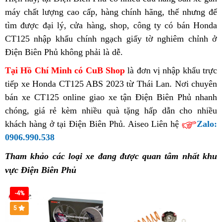
tốt
xe
Biên
CT125
nhất
tại
máy
mới
chất lượng cao cấp,
gian
bỏ
hàng chính hãng,
địa
thế nhưng
xe
nơi
để
nhất
Phủ
ABS
Điện
tìm được đại lý,
nhất
mua
cửa hàng,
sỉ
bảo
shop,
đại
công ty có
chỉ
hồ
bán Honda
CT125
bán
tốt
Biên
CT125 nhập khẩu chính ngạch
xe
hành
thanh
CT125
giấy tờ nghiêm chỉnh ở
lý
bán
sơ
ABS
nhất
Phủ
Điện Biên Phủ không phải là dễ
CT125
voucher
.
lý
ABS
bán
CT125
2023
ABS
bán
Honda
ABS
Tại Hồ Chí Minh có CuB Shop
voucher
là đơn vị nhập khẩu trực
2023
tại
CT125
tốt
tiếp
địa
xe Honda CT125 ABS 2023
tư
từ Thái Lan. Nơi chuyên
Điện
tại
nhất
bán xe CT125 online
chỉ
đại
bình
giao xe tận Điện Biên Phủ nhanh
vấn
Biên
Điện
chóng,
bán
hàng
giá rẻ
địa
kèm nhiều quà tặng hấp dẫn
lý
dân
đặt
cho nhiều
Phủ
Biên
khách hàng ở tại Điện Biên Phủ. Aiseo Liên hệ
CT125
giả
chỉ
bán
hàng
Zalo:
Phủ
0906.990.538
ABS
voucher
bán
Honda
tốt
CT125
CT125
Tham khảo các loại xe đang được quan tâm nhất khu
nhất
ABS
tại
vực Điện Biên Phủ
tốt
Điện
nhất
Biên
-4%
Phủ
5