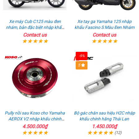
Xe máy Cub C125 màu đen
Xe tay ga Yamaha 125 nhập
nhám, bản đặc biệt nhập khẩu
khẩu Fascino S Màu Đen Nhám
Thái lan
Contact us
Contact us
-9%
5
Pully nồi sau Koso cho Yamaha
Bộ gác chân sau hiệu H2C nhập
AEROX V2 nhập khẩu chính
khẩu chính hãng Thái Lan
hãng
4.500.000₫
1.450.000₫
(12)