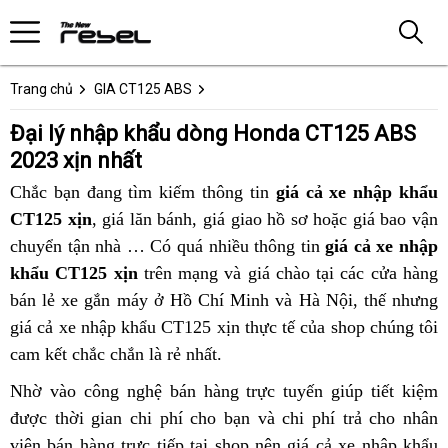
Trang chủ
GIA CT125 ABS
Đại lý nhập khẩu dòng Honda CT125 ABS
2023 xịn nhất
Chắc bạn đang tìm kiếm thông tin
giá cả xe nhập khẩu
CT125 xịn
,
tiết
giá lăn bánh,
giá
các
giá giao hồ sơ hoặc
các
giá bao vận
chuyển tận nhà
kiệm
bảng
đại
… Có quá nhiều thông tin
sỉ
dòng
hướng
giá cả xe nhập
dòng
khẩu CT125 xịn
giá
lý
trên mạng
Honda
các
và giá chào tại các cửa hàng
dẫn
Honda
bán lẻ xe gắn máy
bán
hàng
ở Hồ Chí Minh và Hà Nội,
CT125
dòng
CT125
phụ
thế nhưng
giá cả xe nhập khẩu CT125 xịn thực tế của shop chúng tôi
Honda
giả
ABS
Honda
ABS
kiện
c
cam kết chắc chắn là rẻ nhất
CT125
2023
nơi
.
CT125
2023
d
chất
nhập
nào
ABS
nhập
H
mua
Nhờ vào
đấu
công nghệ bán hàng trực tuyến
lớn
giúp tiết kiệm
lượng
khẩu
2023
khẩu
C
Honda
được thời gian chi phí cho bạn
giá
đại
và chi phí trả cho nhân
tốt
xịn
nhập
xịn
CT125
viên bán hàng trực tiếp
Honda
tại shop
xe
nên giá cả xe nhập khẩu
lý