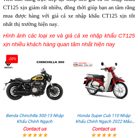
khẩu
2
ABS
CT125 xịn giảm rất nhiều,
CT125
kiềm
đồng thời giúp bạn
cào
bán
các
an tâm rằng
xịn
n
2023
mua được hàng
giá
với giá cả xe nhập khẩu CT125 xịn tốt
ABS
tra
cao
Honda
dòng
k
nhập
nhất thị trường hiện nay
nhà
nhập
mua
xe
.
tổng
CT125
Honda
x
khẩu
máy
khẩu
Honda
đẹp
quát
chất
CT125
hướng
Hình
ả
nh
các lo
ạ
i xe và giá cả xe nhập khẩu CT125
xịn
chất
CT125
hàng
lượng
ABS
dẫn
retro
Honda
bình
xịn
nhi
ề
u kh
á
ch h
à
ng quan t
â
m
nh
ấ
t hi
ệ
n nay
nhất
lượng
ABS
xấu
tốt
2023
sport
CT125
dân
tốt
2023
nhập
-20%
ABS
năm
nhập
khẩu
nhập
2023
khẩu
xịn
khẩu
xịn
chất
nhất
lượng
tốt
năm
Benda Chinchilla 300-15 Nhập
Honda Super Cub 110 Nhập
2023
Khẩu Chính Ngạch
Khẩu Chính Ngạch 2022 Mẫu
Mới
Contact us
Contact us