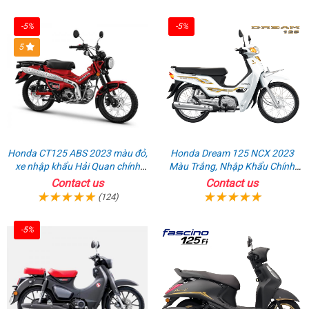
-5%
-5%
5
Honda CT125 ABS 2023 màu đỏ,
Honda Dream 125 NCX 2023
xe nhập khẩu Hải Quan chính
Màu Trắng, Nhập Khẩu Chính
ngạch
Hãng
Contact us
Contact us
(124)
-5%