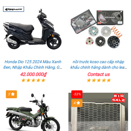
Honda Dio 125 2024 Màu Xanh
nồi trước koso cao cấp nhập
Đen, Nhập Khẩu Chính Hãng, Giá
khẩu chính hãng dành cho lead
Rẻ
125
42.000.000₫
Contact us
5
-53%
4