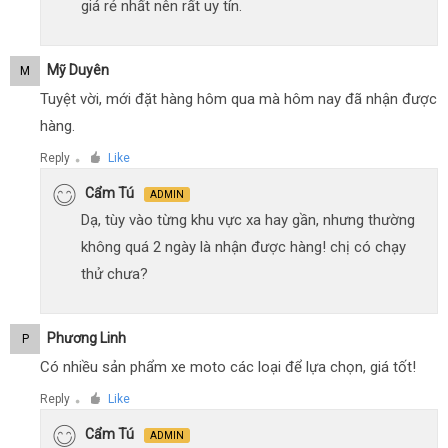
giá rẻ nhất nên rất uy tín.
Mỹ Duyên
M
Tuyệt vời, mới đặt hàng hôm qua mà hôm nay đã nhận được
hàng.
Reply
Like
●
Cẩm Tú
ADMIN
Dạ, tùy vào từng khu vực xa hay gần, nhưng thường
không quá 2 ngày là nhận được hàng! chị có chạy
thử chưa?
Phương Linh
P
Có nhiều sản phẩm xe moto các loại để lựa chọn, giá tốt!
Reply
Like
●
Cẩm Tú
ADMIN