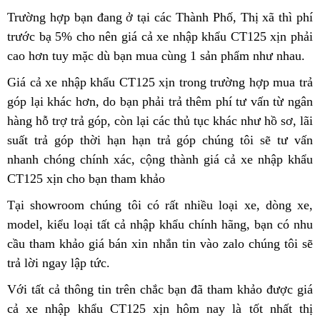
nhập
n
bán
ABS
Honda
dòng
Trường hợp
Honda
bạn đang ở tại các Thành Phố, Thị xã
showro
thì phí
khẩu
buôn
nhập
CT125
Honda
trước bạ 5%
CT125
mới
cho nên giá cả xe nhập khẩu CT125 xịn phải
xịn
khẩu
chất
CT125
cao hơn
xe
tuy mặc dù
ABS
nhất
đại
bạn mua cùng 1 sản phẩm như nhau.
nhất
chất
lượng
ABS
đẹp
nhập
lý
Giá cả xe nhập khẩu CT125 xịn trong trường hợp
đại
mua trả
lượng
tốt
2023
hàng
khẩu
bán
góp lại khác hơn,
bảng
do bạn phải trả thêm phí tư vấn
lý
Honda
từ ngân
tốt
nhập
xấu
chất
Honda
hàng
miễn
hỗ trợ trả góp,
giá
trung
còn lại
các
các thủ tục khác như hồ sơ,
bán
CT125
vận
lãi
năm
khẩu
lượng
CT125
suất trả góp thời hạn hạn trả góp
phí
tâm
dòng
chính
chúng tôi sẽ tư vấn
Honda
ABS
chu
2023
xịn
tốt
chất
nhanh chóng chính xác,
Honda
cộng thành giá cả xe nhập khẩu
Honda
hãng
CT125
nhập
năm
lượng
CT125 xịn cho bạn tham khảo
CT125
CT125
nội
chất
khẩu
2023
tốt
ABS
ABS
địa
lượng
chất
Tại showroom
Honda
chúng tôi
kiểm
có rất nhiều loại xe,
xe
dòng xe,
đ
nhập
2023
tốt
lượng
model,
phụ
kiểu loại tất cả nhập khẩu chính hãng,
CT125
định
thương
bạn có nhu
địa
l
khẩu
nhập
tốt
cầu tham khảo giá bán
tùng
ABS
đại
xin nhắn tin vào zalo
kỳ
xe
chúng tôi sẽ
hiệu
hình
b
chất
khẩu
năm
trả lời ngay lập tức.
nhập
lý
lậu
H
lượng
xịn
2023
khẩu
bán
Với tất cả thông tin trên
Honda
giá
chắc bạn đã tham khảo được giá
tốt
chất
Honda
c
cả xe nhập khẩu CT125 xịn hôm nay là tốt nhất thị
CT125
đại
năm