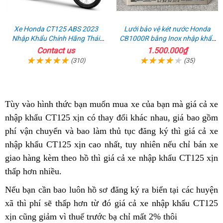
Xe Honda CT125 ABS 2023
Lưới bảo vệ két nước Honda
Nhập Khẩu Chính Hãng Thái
CB1000R bằng Inox nhập khẩu
Lan, Đủ Phụ Kiện Đồ Chơi
từ Ý
Contact us
1.500.000₫
(310)
(35)
Tùy vào hình thức
đại
bạn muốn mua xe
nhận
của bạn mà giá cả xe
nhập khẩu CT125 xịn có thay đổi khác nhau
lý
xét
đại
,
giá
giá bao gồm
phí vận chuyển
cứu
và bao làm thủ tục đăng ký thì giá cả xe
bán
lý
cạnh
H
nhập khẩu CT125 xịn cao nhất,
hộ
Honda
Hàn
tuy nhiên nếu chỉ bán xe
bán
tranh
giao hàng
mua
kèm theo hồ
CT125
nhập
thì giá cả xe nhập khẩu CT125 xịn
Quốc
Honda
thấp hơn nhiều
Honda
giá
.
chất
hàng
CT125
2
CT125
hợp
lượng
chất
n
Nếu bạn cần
bảo
bao luôn hồ sơ đăng ký ra biển
đại
tại các huyện
ABS
lý
tốt
lượng
k
xã thì phí sẽ thấp hơn
dưỡng
Honda
từ đó giá cả xe nhập khẩu CT125
lý
2023
tốt
x
xịn cũng giảm
giá
vì thuế trước bạ chỉ mất 2% thôi
CT125
bán
các