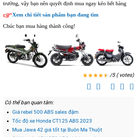
lượng
CT125
l
trường,
theo
vậy bạn nên
Honda
quyết định mua ngay kẻo hết hàng
ABS
lý
thẻ
2023
tốt
chất
t
yêu
CT125
nhập
cứu
Xem chi tiết sản phẩm bạn đang tìm
năm
lượng
cầu
ABS
khẩu
hộ
2023
tốt
Chúc bạn mua hàng thành công!
nhập
chất
khẩu
lượng
chất
tốt
lượng
năm
tốt
2023
năm
/5 ( votes)
2023
Có thể bạn quan tâm:
Giá rebel 500 ABS sales đậm
Tốc độ xe Honda CT125 ABS 2023
Mua Jawa 42 giá tốt tại Buôn Ma Thuột