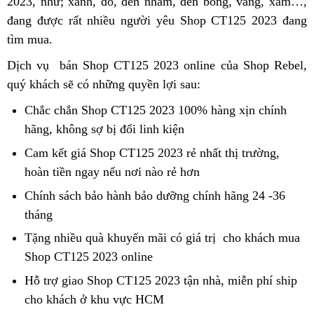
2023, như; xanh, đỏ,
độ
Mỹ
đen nhám, đen bóng,
hành
CT125
lớn
vàng, xám…,
trả
t
đ
c
đang được rất nhiều người yêu Shop CT125 2023 đang
góp
h
tìm mua
bình
.
H
dân
Dịch vụ
giá
bán Shop CT125 2023 online của Shop Rebel,
c
h
t
quý khách sẽ có những quyền lợi sau:
bán
h
d
lẻ
H
Chắc chắn Shop CT125 2023 100% hàng xịn
tận
chính
hãng,
honda
không sợ bị đổi linh kiện
tư
nơi
t
ct125
vấn
Cam kết
tư
giá Shop CT125 2023 rẻ nhất thị trường,
honda
độ
hoàn tiền ngay
vấn
showroom
nếu nơi nào rẻ hơn
ct125
độ
Chính sách
thẻ
bảo hành
cửa
bảo dưỡng chính hãng
nhập
24 -36
tháng
cứu
hàng
khẩu
hộ
Honda
Nhật
Tặng nhiều quà
hướng
khuyến mãi có giá trị
cửa
cho khách mua
CT125
Shop CT125 2023 online
dẫn
công
hàng
tại
ty
Honda
Hỗ trợ giao Shop CT125 2023 tận nhà,
cửa
miễn phí ship
nổi
HCM
CT125
cho khách ở khu vực HCM
bình
hàng
tiế
tại