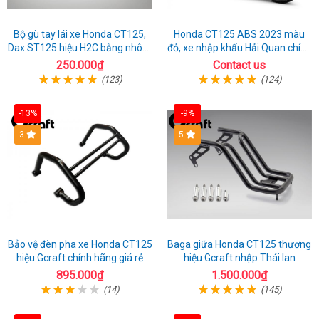
Bộ gù tay lái xe Honda CT125,
Honda CT125 ABS 2023 màu
Dax ST125 hiệu H2C bằng nhôm
đỏ, xe nhập khẩu Hải Quan chính
hợp kim
ngạch
250.000₫
Contact us
(123)
(124)
-13%
-9%
3
5
Bảo vệ đèn pha xe Honda CT125
Baga giữa Honda CT125 thương
hiệu Gcraft chính hãng giá rẻ
hiệu Gcraft nhập Thái lan
895.000₫
1.500.000₫
(14)
(145)