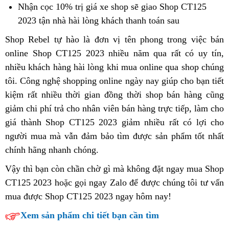
dân
Honda
Nhận cọc 10% trị giá xe
đẹp
shop sẽ giao Shop CT125
HCM
CT125
2023 tận nhà
địa
hài lòng khách
mới
thanh toán sau
tại
chỉ
nhất
Shop Rebel
cửa
tự hào
tiết
là đơn vị tên phong trong việc bán
HCM
bán
online Shop CT125 2023 nhiều năm qua
hàng
kiệm
Nhật
rất có uy tín,
đ
Honda
nhiều khách hàng hài lòng
Honda
shop
khi mua online qua shop
Bản
Úc
chúng
c
CT125
tôi. Công nghệ shopping online
CT125
giá
ngày nay
cửa
giúp cho bạn
hiện
tiết
b
kiệm rất nhiều thời gian
tại
tổng
đồng thời shop bán hàng
chấp
hàng
địa
cũng
đại
H
giảm
cao
chi phí trả cho nhân viên
HCM
hợp
báo
bán hàng trực tiếp,
nhận
Honda
honda
làm cho
chỉ
C
giá thành Shop CT125 2023 giảm nhiều
cấp
giá
được
CT125
off-
rất có lợi cho
ct125
bán
người mua
xe
mà vẫn đảm bảo tìm được sản phẩm
tại
road
honda
tốt nhất
độ
Honda
c
chính hãng nhanh chóng
đẹp
tận
.
HCM
CT125
CT125
n
hàng
nơi
tại
c
Vậy thì bạn còn chần chờ gì
tăng
mà không đặt ngay mua Shop
xấu
Việt
CT125 2023 hoặc gọi ngay Zalo để được chúng tôi
xích
so
tư vấn
Nam
mua được Shop CT125 2023 ngay hôm nay!
giá
sánh
xuất
Xem sản phẩm chi tiết bạn cần tìm
xưởng