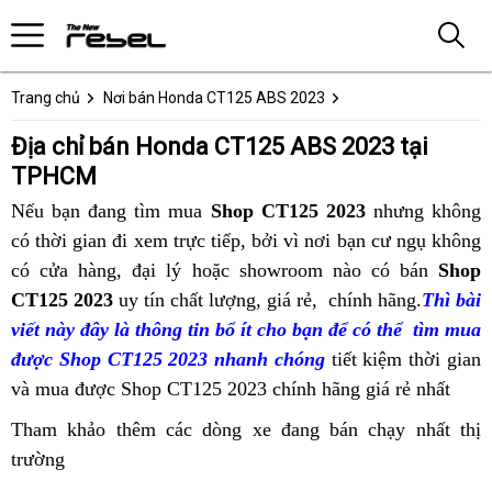
Trang chủ
Nơi bán Honda CT125 ABS 2023
Địa chỉ bán Honda CT125 ABS 2023 tại
TPHCM
Nếu bạn đang
bảo
tìm mua
Shop CT125 2023
nhưng không
có thời gian đi xem trực tiếp
hành
hồ
, bởi vì
honda
nơi bạn cư ngụ
xe
không
có cửa hàng
địa
đăng
, đại lý
honda
hoặc showroom nào
sơ
CT125
naked
có bán
đua
Shop
CT125 2023
uy tín
chỉ
ký
adventure
chất lượng,
CT125
honda
giá rẻ,
tại
đại
chính hãng
địa
.
Thì bài
viết này đây
hướng
là thông tin bổ ít
bán
xe
tại
honda
cho bạn để có thể
ct125
Việt
lý
honda
tìm mua
chỉ
được Shop CT125 2023 nhanh chóng
dẫn
Honda
Việt
CT125
độ
Nam
bảo
tiết kiệm thời gian
CT125
bán
h
và mua được Shop CT125 2023 chính hãng
CT125
Nam
tại
hành
honda
giá rẻ nhất
tại
Honda
bán
c
Việt
CT125
Việt
CT125
trả
đ
Tham khảo thêm các dòng xe đang bán chạy nhất thị
Nam
tại
Nam
góp
trường
Việt