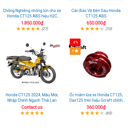
Chống Nghiêng chống lún cho xe
Cản Bảo Vệ Đèn Sau Honda
Honda CT125 ABS hiệu H2C
CT125 ABS
chính hãng
1.850.000₫
650.000₫
(27)
(10)
-8%
4
Honda CT125 2024, Màu Mới,
Ốc mâm lửa xe Honda CT125,
Nhập Chính Ngạch Thái Lan
Dax125 trên hiệu Gcraft chính
hãng nhập Thái
Contact us
360.000₫
(65)