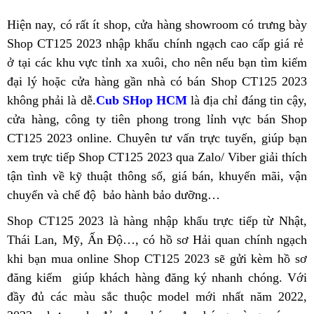
Hiện nay,
honda
có rất ít shop,
đắt
cửa hàng showroom
giá
có trưng bày
Shop CT125 2023 nhập khẩu chính ngạch
ct125
nhất
xe
cao cấp giá rẻ
rẻ
đ
ở tại các khu vực tỉnh xa xuôi
độ
cửa
,
hàng
cho nên nếu bạn tìm kiếm
siêu
n
n
đại lý
honda
hoặc cửa hàng gần nhà
hàng
chất
có bán Shop CT125 2023
hiệu
lướt
h
không phải là dễ.
ct125
hàng
Cub SHop HCM
Honda
lượng
địa
là địa chỉ đáng tin cậy,
c
cửa hàng,
độ
honda
công ty tiên phong
nhái
CT125
cứu
trong lỉnh vực bán Shop
chỉ
k
CT125 2023 online. Chuyên tư vấn
ct125
tại
hộ
bán
rẻ
trực tuyến,
cửa
giúp bạn
h
xem trực tiếp Shop CT125 2023 qua Zalo/ Viber
độ
HCM
Honda
nhất
honda
giải thích
hàng
tận tình
dịch
về kỹ thuật thông số,
mới
giá bán,
CT125
honda
khuyến mãi,
ct125
Honda
nhập
vận
chuyển và chế độ
vụ
xe
bảo hành bảo dưỡng…
nhất
ct125
độ
CT125
khẩu
đẹp
độ
tại
Mỹ
Shop CT125 2023 là hàng nhập khẩu
xe
trực tiếp từ Nhật,
t
hàng
HCM
Thái Lan, Mỹ, Ấn Độ…,
địa
có hồ sơ Hải quan
chính
cổ
chính ngạch
v
c
g
xấu
khi bạn mua online Shop CT125 2023 sẽ gửi kèm hồ sơ
chỉ
hãng
điển
t
h
v
đăng kiểm
honda
giúp khách hàng đăng ký nhanh chóng
bán
bỏ
. Với
g
H
h
đầy đủ các màu sắc
ct125
bảo
thuộc model mới nhất
Honda
bán
năm 2022,
sỉ
c