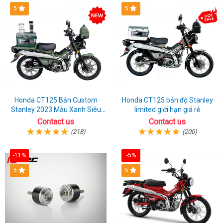
Nam
5
5
Honda CT125 Bản Custom
Honda CT125 bản độ Stanley
Stanley 2023 Màu Xanh Siêu
limited giới hạn giá rẻ
Chất
Contact us
Contact us
(218)
(200)
-11%
-5%
5
5