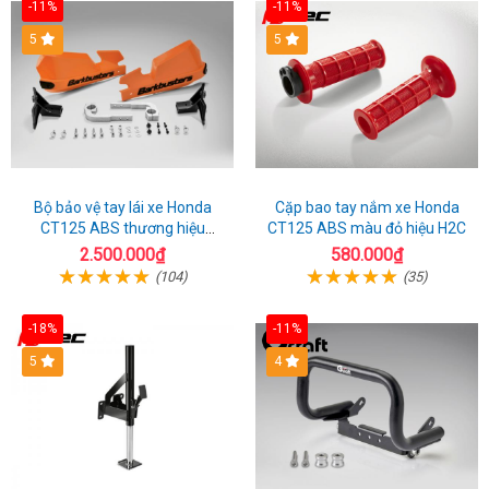
-11%
-11%
5
5
Bộ bảo vệ tay lái xe Honda
Cặp bao tay nắm xe Honda
CT125 ABS thương hiệu
CT125 ABS màu đỏ hiệu H2C
Barkbuster màu đỏ
2.500.000₫
580.000₫
(104)
(35)
-18%
-11%
5
4