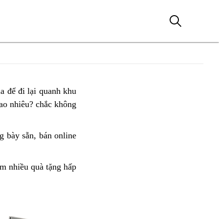
 để đi lại
mua
quanh khu
ao nhiêu?
giá
chắc không
ngay
rẻ
Honda
CBR650R
g bày sẵn,
tư
bán online
cửa
giá
vấn
hàng
tốt
bán
ân
m nhiều quà tặng hấp
quanh
Honda
ối
Quảng
CBR650R
nda
Bình
uy
R650R
tín