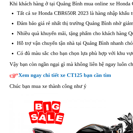
công
Khi khách hàng ở tại Quảng Bình mua online
xe Honda C
ty
Tất cả
mua
xe Honda CBR650R 2023
Pháp
là hàng nhập khẩu t
nào
ngay
Đảm bảo
trung
giá rẻ
cửa
nhất thị trường Quảng Bình nhờ
giảm 
bán
Honda
tâm
hàng
Nhiều quà khuyến mãi,
chạy
tặng phẩm
ưu
mua
cho khách hàng Qu
có
CBR650R
bán
liên
điểm
ngay
Hỗ trợ vận chuyển
cửa
tận nhà
giá
tại Quảng Bình nhanh chó
uy
giá
Honda
tục
Honda
hàng
cạnh
tín
tốt
Có đủ màu sắc
tiết
cho bạn
mua
chọn lựa phù hợp
tiết
với khu vự
CBR650R
CBR650R
bán
tranh
nhất?
quanh
kiện
ngay
kiện
uy
Vậy bạn còn ngần ngại gì
review
mà không liên hệ ngay luôn ch
giá
Honda
Quảng
nhiên
Honda
nhiên
tín
tốt
Xem ngay chi tiết xe CT125 bạn cần tìm
CBR650R
Bình
liêu
CBR650R
liêu
trong
quanh
uy
giá
Chúc bạn mua xe thành công như ý
Quảng
Quảng
tín
tốt
Bình
Bình
trong
quanh
Quảng
Quảng
Bình
Bình