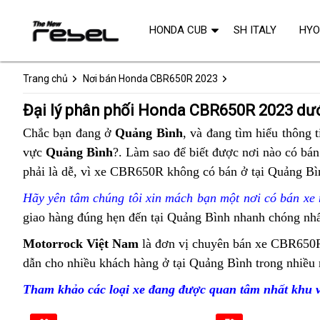
HONDA CUB
SH ITALY
HY
Trang chủ
Nơi bán Honda CBR650R 2023
Đại lý phân phối Honda CBR650R 2023 dư
Chắc bạn đang ở
Quảng Bình
,
xuất
và đang tìm hiểu thông t
vực
Quảng Bình
?. Làm sao để biết được
khẩu
mua
nơi nào
lớn
có bán
phải là dễ,
giá
vì xe CBR650R không có bán ở tại Quảng Bì
ngay
sỉ
Honda
Hãy yên tâm
lừa
chúng tôi xin mách bạn
bán
một nơi có bán xe
CBR650R
giao hàng đúng hẹn đến tại Quảng Bình
đảo
Honda
kiềm
nhanh chóng nhấ
giá
CBR650R
tra
Motorrock Việt Nam
lái
là đơn vị chuyên bán xe CBR650R
tốt
chất
tổng
dẫn
naked
cho nhiều khách hàng ở tại Quảng Bình trong nhiề
xe
quanh
lượng
quát
hăng
Quảng
Tham khảo các loại xe đang được quan tâm nhất khu
tại
say
Bình
Quảng