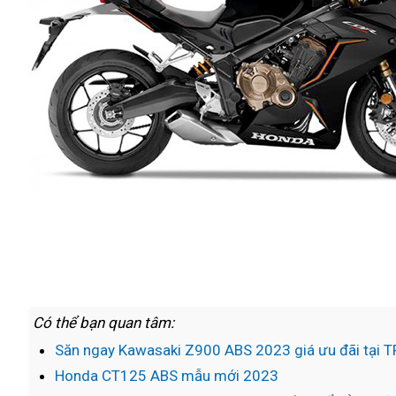
Có thể bạn quan tâm:
Săn ngay Kawasaki Z900 ABS 2023 giá ưu đãi tại
Honda CT125 ABS mẫu mới 2023