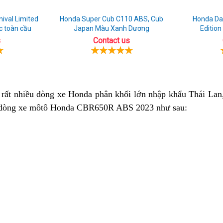
ival Limited
Honda Super Cub C110 ABS, Cub
Honda Da
c toàn cầu
Japan Màu Xanh Dương
Edition
s
Contact us
phân
rất nhiều dòng xe Honda phân khối lớn nhập khẩu Thái Lan
ho dòng xe môtô Honda CBR650R ABS 2023 như sau:
phối
Honda
CBR650R
chính
hãng
tại
Quảng
Bình