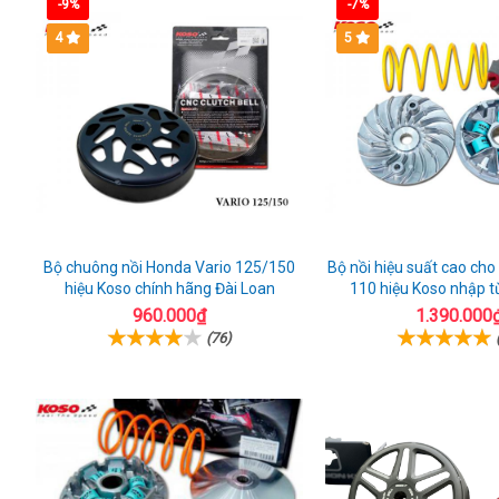
thể
-9%
-7%
Bình
thao
4
5
Bộ chuông nồi Honda Vario 125/150
Bộ nồi hiệu suất cao cho
hiệu Koso chính hãng Đài Loan
110 hiệu Koso nhập t
960.000₫
1.390.000
(76)