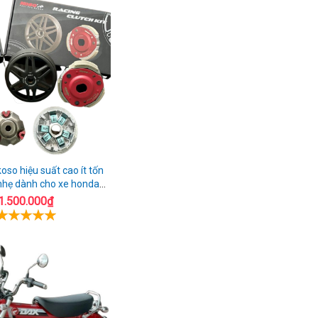
ính
trong
ng
Quảng
Bình
ảng
nh
oso hiệu suất cao ít tốn
nhẹ dành cho xe honda
AIrblade 150
1.500.000₫