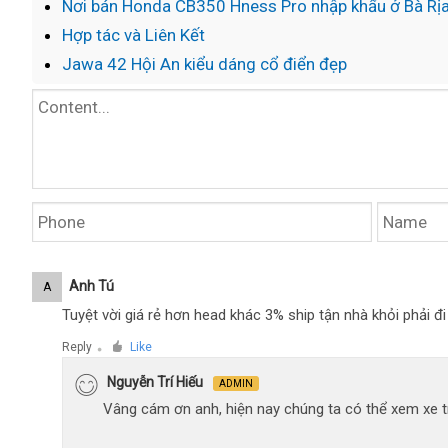
Nơi bán Honda CB350 Hness Pro nhập khẩu ở Bà Rị
Hợp tác và Liên Kết
Jawa 42 Hội An kiểu dáng cổ điển đẹp
Anh Tú
A
Tuyệt vời giá rẻ hơn head khác 3% ship tận nhà khỏi phải 
Reply
Like
●
Nguyễn Trí Hiếu
ADMIN
Vâng cám ơn anh, hiện nay chúng ta có thể xem xe tr