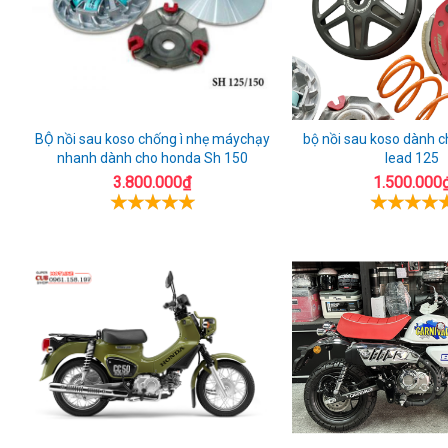
BỘ nồi sau koso chống ì nhẹ máychạy
bộ nồi sau koso dành 
nhanh dành cho honda Sh 150
lead 125
3.800.000₫
1.500.000