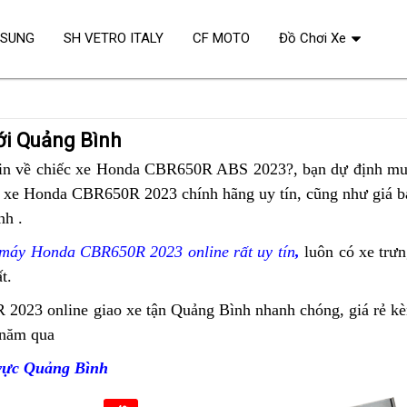
OSUNG
SH VETRO ITALY
CF MOTO
Đồ Chơi Xe
ới Quảng Bình
in
thế
về chiếc xe Honda CBR650R ABS 2023?,
chạy
bạn dự định mua
 xe Honda CBR650R 2023 chính hãng uy tín,
giới
rất
phân
cũng như giá b
nh
hàng
.
hữu
phối
nhập
ích
Honda
 máy Honda CBR650R 2023 online rất uy tín
,
thế
luôn có xe trưn
khẩu
cho
CBR650R
t.
giới
chính
phát
chính
 2023 online
bán
giao xe tận Quảng Bình nhanh chóng,
bảo
giá rẻ
ph
kè
ngạch
triển
hãng
u năm qua
bán
Honda
hành
ph
từ
thể
tại
Honda
CBR650R
Ho
Thái
chất
Quảng
 vực Quảng Bình
CBR650R
chất
CB
Bình