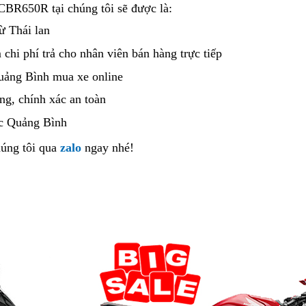
BR650R tại chúng tôi sẽ được là:
ừ Thái lan
chi phí trả cho nhân viên bán hàng trực tiếp
kho
hàng
ảng Bình mua xe online
đặt
mua
ng,
đánh
chính xác an toàn
bán
giá
Honda
c Quảng Bình
CBR650R
úng tôi
xe
qua
zalo
ngay nhé!
chất
lậu
lượng
tại
Quảng
Bình