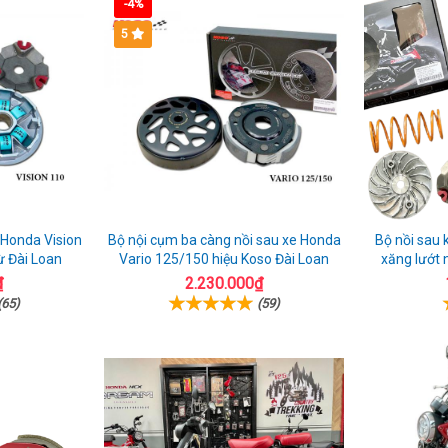
chất
lượng
ch
-4%
lượng
tại
hã
5
tại
Quảng
tại
Quảng
Bình
Qu
Bình
Bì
 Honda Vision
Bộ nội cụm ba càng nồi sau xe Honda
Bộ nồi sau k
ừ Đài Loan
Vario 125/150 hiệu Koso Đài Loan
xăng lướt 
₫
2.230.000₫
(65)
(59)