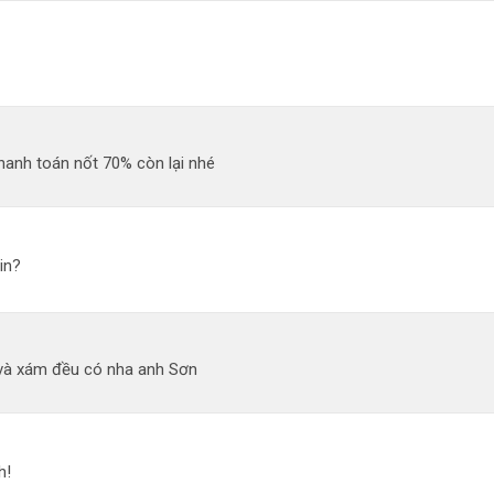
hanh toán nốt 70% còn lại nhé
in?
và xám đều có nha anh Sơn
h!