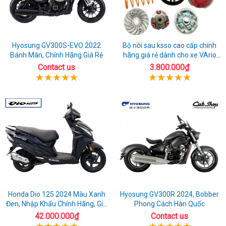
Hyosung GV300S-EVO 2022
Bộ nồi sau ksso cao cấp chính
Bánh Mân, Chính Hãng Giá Rẻ
hãng giá rẻ dành cho xe VArio
160
Contact us
3.800.000₫
Honda Dio 125 2024 Màu Xanh
Hyosung GV300R 2024, Bobber
Đen, Nhập Khẩu Chính Hãng, Giá
Phong Cách Hàn Quốc
Rẻ
42.000.000₫
Contact us