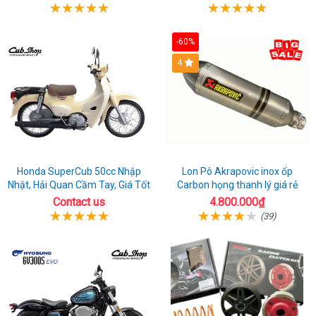
-60%
4
Honda SuperCub 50cc Nhập
Lon Pô Akrapovic inox ốp
Nhật, Hải Quan Cầm Tay, Giá Tốt
Carbon họng thanh lý giá rẻ
Contact us
4.800.000₫
(39)