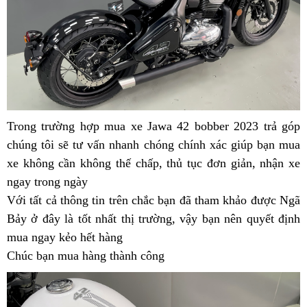
Ngã
tại
Bảy
Bảy
Ngã
Bảy
Trong trường hợp
Jawa
mua xe Jawa 42 bobber 2023 trả góp
h
chúng tôi sẽ tư vấn nhanh chóng chính xác giúp bạn
42
cơ
mua
x
xe không cần không thế chấp,
nhập
tổng
thủ tục đơn giản,
sử
nhận xe
hội
b
ngay trong ngày
sử
khẩu
hợp
dụng
săn
n
Với tất cả thông tin trên
dụng
cơ
thanh
chắc bạn đã tham khảo được Ngã
Jawa
Bảy ở đây là tốt nhất thị trường,
hội
lý
hàng
vậy bạn nên
mua
quyết định
Bobbe
mua ngay kẻo hết hàng
giá
săn
cao
Jawa
42
Chúc bạn mua hàng thành công
gốc
Jawa
cấp
Bobber
cực
Bobber
nhất
42
xịn
42
phân
giá
tại