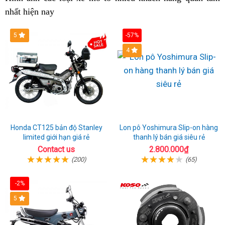
nhất hiện nay
liên
triển
mua
bán
42
Bobber
ở
lượng
nh
g
tục
thể
hàng
ở
42
Ngã
kh
J
5
-57%
chất
Ngã
ở
Bảy
B
4
Bảy
Ngã
4
Bảy
B
Honda CT125 bản độ Stanley
Lon pô Yoshimura Slip-on hàng
limited giới hạn giá rẻ
thanh lý bán giá siêu rẻ
Contact us
2.800.000₫
(200)
(65)
-2%
5