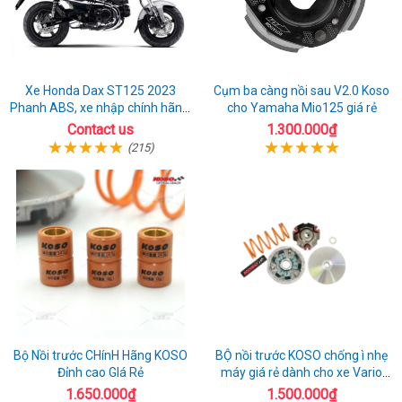
Xe Honda Dax ST125 2023
Cụm ba càng nồi sau V2.0 Koso
Phanh ABS, xe nhập chính hãng,
cho Yamaha Mio125 giá rẻ
bán online giá rẻ
Contact us
1.300.000₫
(215)
Bộ Nồi trước CHínH Hãng KOSO
BỘ nồi trước KOSO chống ì nhẹ
Đỉnh cao GIá Rẻ
máy giá rẻ dành cho xe Vario
160
1.650.000₫
1.500.000₫