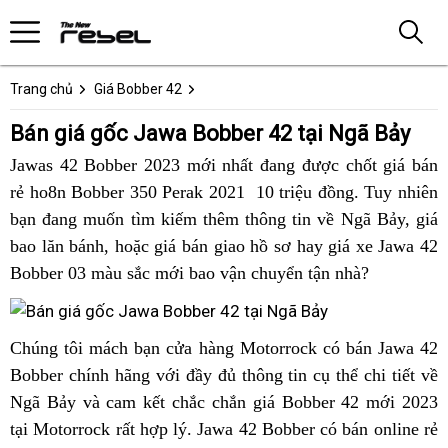
Trang chủ
Giá Bobber 42
Bán giá gốc Jawa Bobber 42 tại Ngã Bảy
Jawas 42 Bobber 2023 mới nhất đang được chốt giá bán
rẻ ho8n Bobber 350 Perak 2021 10 triệu đồng.
thanh
Tuy nhiên
bạn đang muốn tìm kiếm thêm thông tin về Ngã Bảy,
lý
đại
giá
bao lăn bánh,
lái
cơ
hoặc giá bán giao hồ sơ hay
hạ
giá xe Jawa 42
lý
Bobber 03 màu sắc mới bao vận chuyển tận nhà?
không
hội
giá
nhàn
săn
Jawa
chán
Jawa
Bobber
xưởng
Jawa
Chúng tôi
hạ
mách bạn cửa hàng Motorrock có bán Jawa 42
Bobber
42
42
Bobber chính hãng với đầy đủ thông tin cụ thể chi tiết về
giá
42
ở
nhập
Ngã Bảy và cam kết chắc chắn giá Bobber 42 mới 2023
Jawa
cực
Ngã
khẩu
tại Motorrock rất hợp lý. Jawa 42 Bobber có bán online rẻ
Bobber
xịn
Bảy