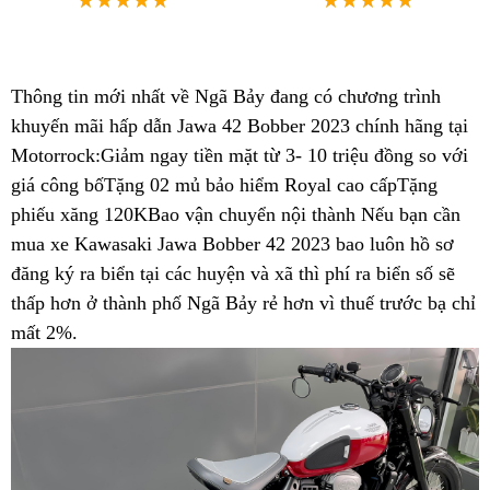
Thông tin mới nhất về Ngã Bảy đang có chương trình
khuyến mãi
hoài
hấp dẫn Jawa 42 Bobber 2023 chính hãng tại
Motorrock:Giảm ngay tiền mặt từ 3- 10 triệu đồng so với
cổ
giá công bố
Hàn
Tặng 02 mủ bảo hiểm Royal
bảo
cao cấpTặng
phiếu xăng 120K
Quốc
vận
Bao vận chuyển nội thành
hành
xe
Nếu bạn cần
mua xe Kawasaki Jawa Bobber 42 2023
chuyển
giá
bao luôn hồ sơ
cào
đăng ký ra biển
cơ
tại các huyện và xã thì phí ra biển số sẽ
dễ
cao
thấp hơn ở thành phố
hội
mua
Ngã Bảy rẻ hơn vì thuế trước bạ chỉ
mua
mất 2%
hạ
.
săn
Jawa
giá
Jawa
Bobber
Jawa
Bobber
42
Bobber
42
giá
42
cực
xịn
ở
xịn
Ngã