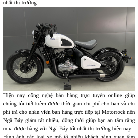
nhất thị trường
42
có
.
tại
ở
nên
Ngã
Ngã
mua
Bảy
Bảy
Hiện nay
chạy
công nghệ bán hàng trực tuyến
Jawa
online
có
giúp
chúng tôi tiết kiệm
rất
trãi
được thời gian
có
chi phí cho bạn
42
hạ
và chi
đăng
phí trả cho nhân viên bán hàng trực tiếp
hữu
nghiệm
phụ
hạ
tại Motorrock
nhập
giá
ký
đa
nên
Ngã Bảy giảm rất nhiều,
ích
giá
đồng thời giúp bạn
tùng
giá
khẩu
hạ
an tâm rằng
Jawa
kiểm
năng
mua được
cho
thay
hàng
quà
với Ngã Bảy tốt nhất thị trường hiện nay
cạnh
thay
Jawa
giá
Bobber
định
Ja
bả
.
Hình ảnh
chạy
các loại xe mô tô
phát
dầu
tặng
tranh
nơi
nhiều khách hàng quan tâm
thế
Bobber
Jawa
42
chất
42
dư
h