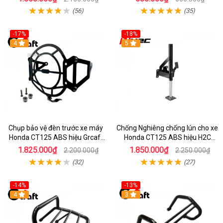
(56)
(35)
-17%
-18%
4
5
Chụp bảo vệ đèn trước xe máy
Chống Nghiêng chống lún cho xe
Honda CT125 ABS hiệu Grcaft
Honda CT125 ABS hiệu H2C
chính hãng
chính hãng
1.825.000₫
1.850.000₫
2.200.000₫
2.250.000₫
(32)
(27)
-14%
-13%
4
3