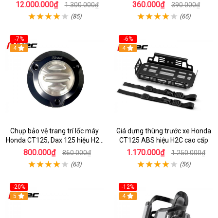
chính hãng
hãng nhập Thái
12.000.000₫
360.000₫
1.300.000₫
390.000₫
(85)
(65)
-7%
-6%
4
4
Chụp bảo vệ trang trí lốc máy
Giá dựng thùng trước xe Honda
Honda CT125, Dax 125 hiệu H2C
CT125 ABS hiệu H2C cao cấp
nhập Thái
800.000₫
1.170.000₫
860.000₫
1.250.000₫
(63)
(56)
-20%
-12%
5
4