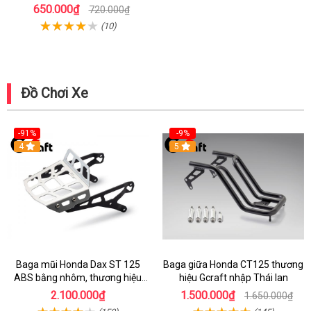
650.000₫
720.000₫
(10)
Đồ Chơi Xe
-91%
-9%
4
5
Baga mũi Honda Dax ST 125
Baga giữa Honda CT125 thương
ABS bằng nhôm, thương hiệu
hiệu Gcraft nhập Thái lan
Gcraft chính hãng
2.100.000₫
1.500.000₫
1.650.000₫