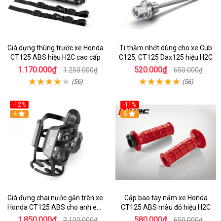
Giá dựng thùng trước xe Honda
Ti thăm nhớt dùng cho xe Cub
CT125 ABS hiệu H2C cao cấp
C125, CT125 Dax125 hiệu H2C
1.170.000₫
520.000₫
1.250.000₫
650.000₫
(56)
(56)
-12%
-11%
4
5
Giá đựng chai nước gắn trên xe
Cặp bao tay nắm xe Honda
Honda CT125 ABS cho anh em
CT125 ABS màu đỏ hiệu H2C
đi phượt
1.850.000₫
580.000₫
2.100.000₫
650.000₫