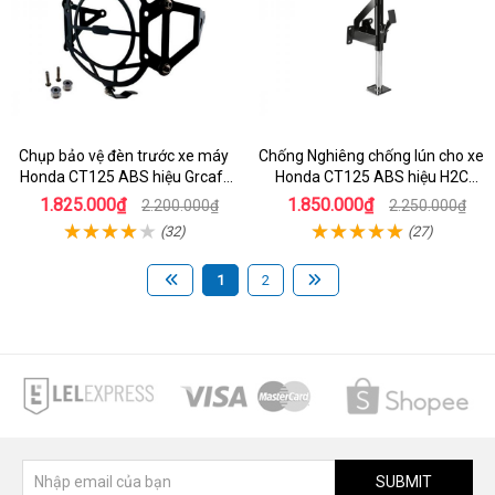
Chụp bảo vệ đèn trước xe máy
Chống Nghiêng chống lún cho xe
Honda CT125 ABS hiệu Grcaft
Honda CT125 ABS hiệu H2C
chính hãng
chính hãng
1.825.000₫
1.850.000₫
2.200.000₫
2.250.000₫
(32)
(27)
1
2
SUBMIT