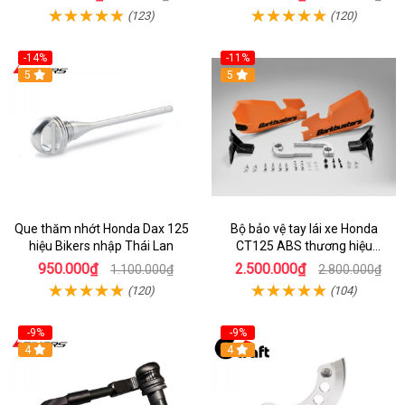
(123)
(120)
-14%
-11%
5
5
Que thăm nhớt Honda Dax 125
Bộ bảo vệ tay lái xe Honda
hiệu Bikers nhập Thái Lan
CT125 ABS thương hiệu
Barkbuster màu đỏ
950.000₫
2.500.000₫
1.100.000₫
2.800.000₫
(120)
(104)
-9%
-9%
4
4