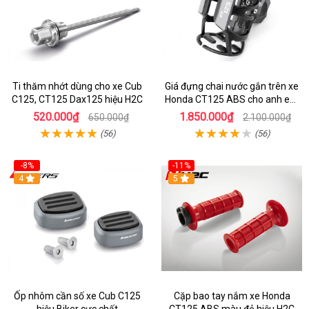
Ti thăm nhớt dùng cho xe Cub
Giá đựng chai nước gắn trên xe
C125, CT125 Dax125 hiệu H2C
Honda CT125 ABS cho anh em
đi phượt
520.000₫
1.850.000₫
650.000₫
2.100.000₫
(56)
(56)
-8%
-11%
4
5
Ốp nhôm cần số xe Cub C125
Cặp bao tay nắm xe Honda