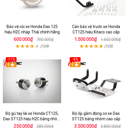
Bảo vệ còi xe Honda Dax 125
Cản bảo vệ trước xe Honda
hiệu H2C nhập Thái chính hãng
CT125 hiệu Kitaco cao cấp
600.000₫
1.500.000₫
700.000₫
1.650.000₫
(124)
(123)
-11%
-8%
5
5
Bộ gù tay lái xe Honda CT125,
Bộ ốp gầm động cơ xe Dax
Dax ST125 hiệu H2C bằng nhôm
ST125 bằng nhôm cao cấp
hợp kim
250.000₫
3.500.000₫
280.000₫
3.800.000₫