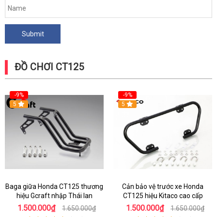
ĐỒ CHƠI CT125
-9%
-9%
5
5
Baga giữa Honda CT125 thương
Cản bảo vệ trước xe Honda
hiệu Gcraft nhập Thái lan
CT125 hiệu Kitaco cao cấp
1.500.000₫
1.500.000₫
1.650.000₫
1.650.000₫