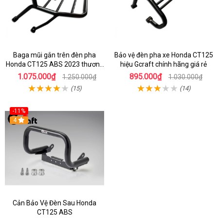
Baga mũi gắn trên đèn pha
Bảo vệ đèn pha xe Honda CT125
Honda CT125 ABS 2023 thương
hiệu Gcraft chính hãng giá rẻ
hiệu Gcraft
1.075.000₫
895.000₫
1.250.000₫
1.030.000₫
(15)
(14)
-11%
4
Cản Bảo Vệ Đèn Sau Honda
CT125 ABS