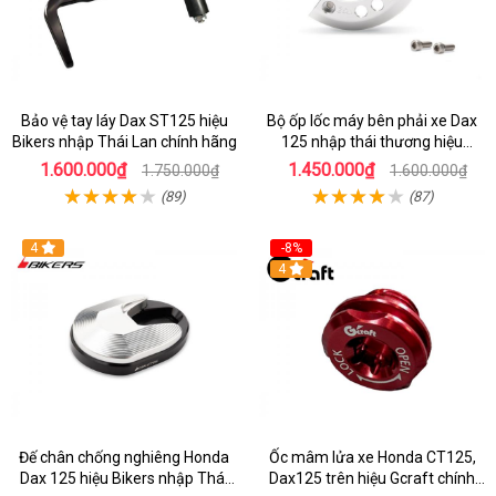
Bảo vệ tay láy Dax ST125 hiệu
Bộ ốp lốc máy bên phải xe Dax
Bikers nhập Thái Lan chính hãng
125 nhập thái thương hiệu
Gcraft
1.600.000₫
1.450.000₫
1.750.000₫
1.600.000₫
(89)
(87)
4
-8%
4
Đế chân chống nghiêng Honda
Ốc mâm lửa xe Honda CT125,
Dax 125 hiệu Bikers nhập Thái
Dax125 trên hiệu Gcraft chính