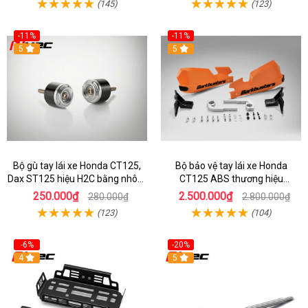
(145)
(123)
-11%
-11%
5
5
Bộ gù tay lái xe Honda CT125,
Bộ bảo vệ tay lái xe Honda
Dax ST125 hiệu H2C bằng nhôm
CT125 ABS thương hiệu
hợp kim
Barkbuster màu đỏ
250.000₫
2.500.000₫
280.000₫
2.800.000₫
(123)
(104)
-6%
-20%
4
5