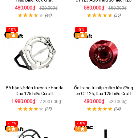
hiệu Biker cực chất
CT125 ABS màu đỏ hiệu H2C
480.000₫
580.000₫
520.000₫
650.000₫
(44)
(35)
-10%
-8%
4
5
Bộ bảo vệ đèn trước xe Honda
Ốc trang trí nắp mâm lửa động
Dax 125 hiệu Gcraft
cơ CT125, Dax 125 hiệu Craft
1.980.000₫
480.000₫
2.200.000₫
520.000₫
(35)
(34)
-17%
-18%
4
5