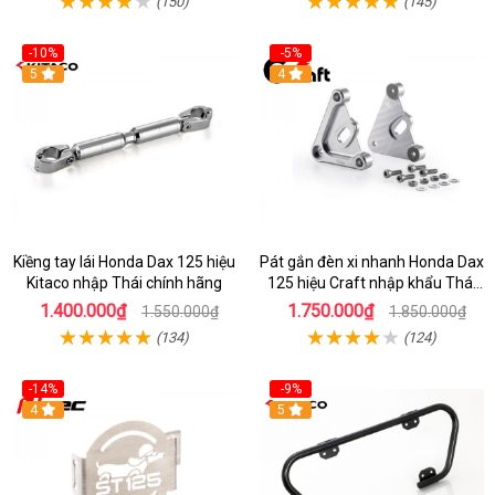
(150)
(145)
-10%
-5%
5
4
Kiềng tay lái Honda Dax 125 hiệu
Pát gắn đèn xi nhanh Honda Dax
Kitaco nhập Thái chính hãng
125 hiệu Craft nhập khẩu Thái
Lan
1.400.000₫
1.750.000₫
1.550.000₫
1.850.000₫
(134)
(124)
-14%
-9%
4
5