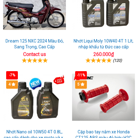
Dream 125 NXC 2024 Màu Đỏ,
Nhớt Liqui Moly 10W40 4T 1 Lít,
Sang Trọng, Cao Cấp
nhập khẩu từ Đức cao cấp
Contact us
260.000₫
(120)
-7%
-11%
4
5
Nhớt Nano oil 10W50 4T 0.8L,
Cặp bao tay nắm xe Honda
cao cấp dành cho xe moto và xe
CT125 ABS màu đỏ hiệu H2C