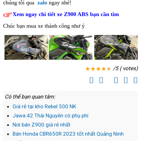
nhập
chúng tôi
bảo
qua
zalo
ngay nhé!
Kawasaki
đẹp
Sa
giá
Kawasaki
Z900
lớn
ABS
Kawasaki
khẩu
dưỡng
Z900
Hậu
Đéc
rẻ
Xem ngay chi tiết xe Z900 ABS bạn cần tìm
Z900
ABS
lạng
giá
Z900
Kawasaki
Z900
ABS
Giang
Top
ABS
chất
Sơn
rẻ
ABS
Chúc bạn mua xe thành công như ý
Z900
ABS
2023
Ngất
điểm
chất
lượng
nhập
2023
lâu
tại
ngây
bán
lượng
tại
lậu
uy
dài
Quảng
với
xe
tại
Phú
tín
Ngãi
vẻ
Z900
Phú
Thọ
tại
Tại
đẹp
có
Thọ
/5 ( votes)
thành
sao
sang
quà
phố
dân
xịn
tặng
Hồng
phượt
của
kèm
Ngự
Quy
Có thể bạn quan tâm:
Kawasaki
Kawasaki
Nhơn
Z900
tại
Giá rẻ tại kho Rebel 500 NK
nhất
tại
Sầm
Jawa 42 Thái Nguyên có phụ phí
định
Tiền
Sơn
Nơi bán Z900 giá rẻ nhất
mua
Giang
Bán Honda CBR650R 2023 tốt nhất Quảng Ninh
Kawasaki