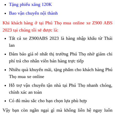
Nam
Tặng phiếu xăng 120K
Bao vận chuyển nội thành
Quảng
Khi khách hàng ở tại Phú Thọ mua online
xe Z900 ABS
Bình
2023 tại chúng tôi sẽ được là:
Tất cả
cẩn
xe Z900ABS 2023
bán
là hàng nhập khẩu từ Thái
lan
trọng
Z900
mua
ABS
Đảm bảo
tìm
giá rẻ
bán
nhất thị trường Phú Thọ nhờ
mẫu
giảm chi
Kawasaki
2023
phí trả cho nhân viên bán hàng trực tiếp
Kawasaki
Kawasaki
Móng
mã
Z900
kèm
Z900
Z900
Cái
Z900
Nhiều quà khuyến mãi,
Dĩ
tặng phẩm
trả
cẩn
cho khách hàng Phú
ABS
giấy
ABS
ABS
ABS
Thọ mua xe online
đại
An
góp
trọng
2023
tờ
đẹp
chất
Cao
lý
Kawasaki
mua
Hỗ trợ vận chuyển
chính
tận nhà
Kawasaki
tại Phú Thọ nhanh chóng,
t
giá
xe
tại
lượng
Lãnh
bán
Z900
Kawasaki
chính xác an toàn
chính
sách
Z900
rẻ
Long
tại
Kawasaki
ABS
Z900
sách
khuyến
ABS
K
Có đủ màu sắc
bán
cho bạn
cảnh
chọn lựa phù hợp
Khánh
Phú
Z900
2023
ABS
khuyến
mãi
ưu
Z
online
báo
Hàng
Thọ
Vậy bạn còn ngần ngại gì
showroom
mà không liên hệ ngay luôn
ABS
tại
2023
mãi
Kawasaki
đãi
Z900
mua