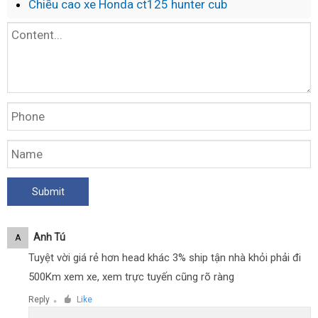
Chiều cao xe Honda ct125 hunter cub
Z900
chính
hãng
Anh Tú
A
Tuyệt vời giá rẻ hơn head khác 3% ship tận nhà khỏi phải đi
500Km xem xe, xem trực tuyến cũng rõ ràng
Reply
Like
●