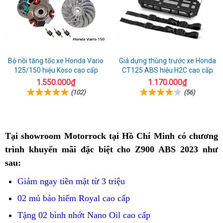
Bộ nồi tăng tốc xe Honda Vario
Giá dựng thùng trước xe Honda
125/150 hiệu Koso cao cấp
CT125 ABS hiệu H2C cao cấp
1.550.000₫
1.170.000₫
(102)
(56)
Tại showroom Motorrock tại Hồ Chí Minh
Kawasaki
có chương
trình khuyến mãi đặc biệt cho Z900 ABS 2023 như
Z900
sau:
ABS
chất
Giảm ngay tiền mặt từ 3 triệu
lượng
02 mủ bảo hiểm Royal cao cấp
tại
Tặng 02 bình nhớt Nano Oil cao cấp
Quảng