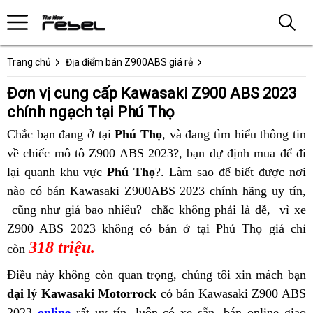
Trang chủ
Địa điểm bán Z900ABS giá rẻ
Đơn vị cung cấp Kawasaki Z900 ABS 2023
chính ngạch tại Phú Thọ
Chắc bạn đang ở tại
Phú Thọ
,
cửa
và đang tìm hiểu thông tin
g
về chiếc mô tô Z900 ABS 2023?,
hàng
bảng
bạn dự định mua để đi
n
lại
cảnh
quanh khu vực
Phú Thọ
?. Làm sao để biết được
bán
giá
cảnh
nơi
k
nào
báo
Z900
có bán Kawasaki Z900ABS 2023 chính hãng uy tín,
Kawasaki
Kawasaki
báo
K
bán
cũng như giá bao nhiêu?
mua
ABS
giấy
chắc không phải là dễ,
Z900
Z900
Z900
vì xe
mua
Z
Kawasaki
Z900 ABS 2023 không có bán ở tại Phú Thọ
Kawasaki
2023
tờ
ABS
ABS
Phan
giá chỉ
ABS
Kawa
318 triệu.
Z900
Z900
Hòa
mua
uy
Nam
Thiết
giá
Z900
c
còn
ABS
ABS
Bình
Kawasaki
tín
Định
nguyên
ABS
n
Điều này không còn quan trọng,
bán
chúng tôi xin mách bạn
c
chất
nhập
Z900
tại
2023
kiện
nhập
t
đại lý Kawasaki Motorrock
có bán Kawasaki Z900 ABS
Kawasaki
b
lượng
lậu
ABS
Quảng
lậu
T
2023
online
rất uy tín
,
Cẩm
luôn có xe sẵn,
Z900
Kawasaki
bán online
cảnh
giao