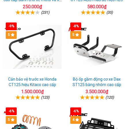
máy
250.000₫
580.000₫
(231)
(35)
-9%
-8%
5
5
Cản bảo vệ trước xe Honda
Bộ ốp gầm động cơ xe Dax
CT125 hiệu Kitaco cao cấp
ST125 bằng nhôm cao cấp
1.500.000₫
3.500.000₫
(123)
(120)
-6%
-6%
5
4