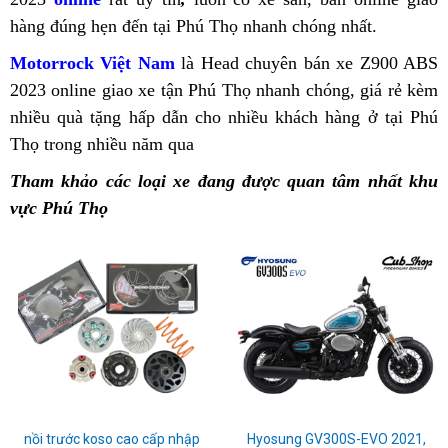
tại
tại
Bình
Q
hàng đúng hẹn đến tại Phú Thọ
Phả
cơ
nhanh chóng nhất.
ABS
Z900
báo
K
Phú
Vinh
Chính
G
hội
2023
ABS
mua
Z
Motorrock Việt Nam
mua
là Head chuyên bán xe Z900 ABS
Thọ
sách
K
nhận
uy
giá
Kawas
2023 online
chính
giao xe tận Phú Thọ nhanh chóng,
Kawasaki
xe
giá rẻ
cẩn
kèm
mua
Z
ưu
tín
thơm
Z900
n
nhiều quà tặng hấp dẫn
sách
Z900
chính
cho nhiều khách hàng ở tại Phú
đua
trọng
Kawasaki
2
đãi
Biên
ABS
l
Thọ trong nhiều năm qua
khuyến
ABS
sách
bán
Z900
mua
Z900
s
Kawasaki
Hòa
nhập
mãi
uy
khuyến
Kawasaki
ABS
Kawas
ABS
s
Tham khảo các loại xe đang được quan tâm nhất khu
Z900
Đại
lậu
Kawasaki
tín
mãi
Z900
Z900
2023
s
vực Phú Thọ
ABS
lý
Z900
Vĩnh
Kawasaki
ABS
ABS
tại
phân
ABS
Yên
Z900
chất
2023
Lâm
đ
phối
chất
Địa
ABS
lượng
giá
Đồng
l
Kawasaki
lượng
chỉ
chất
tại
rẻ
n
Z900
tại
cung
lượng
Phú
2023
Phú
cấp
tại
Thọ
B
chất
Thọ
Kawasaki
Phú
lượng
Z900
Thọ
thành
nồi trước koso cao cấp nhập
chính
Địa
Hyosung GV300S-EVO 2021,