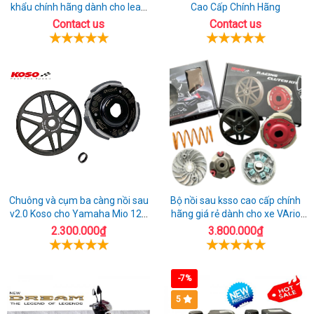
phố
khẩu chính hãng dành cho lead
Cao Cấp Chính Hãng
ngạch
chỉ
125
Contact us
Contact us
Cam
Thái
cung
Ranh
Lan
cấp
tại
Kawasaki
Vũng
Z900
Tàu
ABS
2023
uy
tín
tại
Chuông và cụm ba càng nồi sau
Bộ nồi sau ksso cao cấp chính
Hậu
v2.0 Koso cho Yamaha Mio 125
hãng giá rẻ dành cho xe VArio
Giang
cao cấp
160
2.300.000₫
3.800.000₫
-7%
5