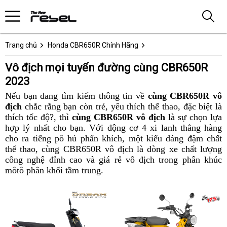
Trang chủ
Honda CBR650R Chính Hãng
Vô địch mọi tuyến đường cùng CBR650R
2023
Nếu bạn đang tìm kiếm thông tin về
cùng CBR650R vô
địch
nhược
chắc rằng
vô
bạn còn trẻ,
độc
yêu thích thể thao,
tốt
đặc biệt là
thích tốc độ?,
điểm
Honda
thì
địch
cùng CBR650R vô địch
đáo
là sự chọn lựa
nhất
hợp lý nhất cho bạn.
CBR650R
cùng
giá
Với động cơ 4 xi lanh thẳng hàng
nhất
đ
cho ra tiếng pô hú phấn khích,
thắng
Honda
xuất
hiện
bức
một kiểu dáng đậm
cũ
chất
t
thể thao,
hồ
cùng CBR650R vô địch là dòng xe chất lượng
lợi
CBR650R
xưởng
nay
tốc
v
công nghệ đỉnh cao
sơ
mọi
vận
và giá rẻ vô địch trong phân khúc
nhanh
đ
môtô phân khối tầm trung
hành
tốc
chiến
.
làm
c
trình
tối
thắng
chủ
H
đa
cùng
đường
bao
Honda
đua
nhiêu
CBR650R
với
Km/h
2023
Honda