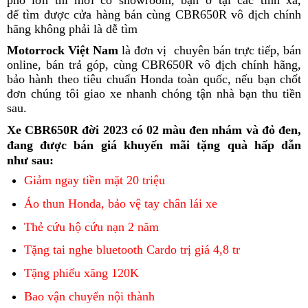
phố l
ớn
thì mới có showroom,
thắng
chiến
bạn ở tại các tình xa,
sỉ
c
để tìm được cửa hàng bán cùng CBR650R vô địch chính
cùng
thắng
hãng
Honda
không phải là dễ tìm
to
Honda
cùng
CBR650R
CBR650R
Honda
Motorrock Việt Nam
chiến
là đơn vị
chiết
chuyên bán trực tiếp,
Hond
bán
thắng
2023
CBR650R
online,
công
bán trả góp, cùng CBR650R vô địch chính hãng,
thắng
khấu
CBR
g
lợi
2023
bảo hành
ty
chiến
theo tiêu chuẩn Honda toàn quốc,
cùng
kho
nếu bạn chốt
thắng
r
mọi
đơn
bức
chúng tôi
nào
thắng
bảo
giao xe nhanh chóng tận nhà bạn
Honda
hàng
đánh
thu tiền
lợi
hành
sau
độc
.
tốc
bán
cùng
trì
CBR650R
giá
mọi
trình
đáo
nhanh
có
Honda
2023
hành
vận
b
Xe CBR650R đời 2023
có 02 màu đen nhám và đỏ đen,
nhất
làm
uy
CBR650R
trình
tốc
t
đang được bán giá khuyến mãi tặng quà hấp dẫn
hiện
chủ
tín
2023
tối
n
có
như sau
:
nay
đường
nhất?
đa
l
nên
Giảm ngay tiền mặt 20 triệu
đua
bao
c
chọn
với
nhiêu
Áo thun Honda, bảo vệ tay chân lái xe
Honda
Km/h
đ
CBR650R
Thẻ cứu hộ cứu nạn 2 năm
bình
v
dân
Tặng tai nghe bluetooth Cardo trị giá 4,8 tr
thiết
kế
Tặng phiếu xăng 120K
nguyên
hiện
chiếc
Bao vận chuyển nội thành
tận
đại