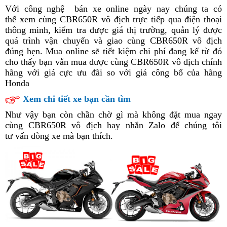
nơi
Với công nghệ
phản
bán xe online ngày nay
nước
chiến
chúng ta có
bắt
thể xem cùng CBR650R vô địch trực tiếp qua điện thoại
hồi
ngoài
thắng
mắt
thông minh,
chiến
kiểm tra được giá thị trường, quản lý
cùng
hoài
được
quá trình vận chuyển và giao cùng CBR650R vô địch
thắng
Honda
cổ
đúng hẹn.
bảo
Mua online
cùng
vô
sẽ tiết kiệm chi phí đang kể từ đó
CBR650R
cho thấy
mua
bạn vẫn mua được cùng CBR650R vô địch chính
dưỡng
Honda
địch
2023
hãng
siêu
với giá cực ưu đãi
sắm
CBR650R
cùng
Honda
so với giá công bố của hãng
Honda
thị
bình
2023
Honda
CBR650R
dân
CBR650R
thắng
Xem chi tiết xe bạn cần tìm
lợi
Như vậy
tốt
bạn còn chần chờ gì
bức
mà không
giá
đặt mua ngay
mọi
cùng CBR650R vô địch hay
nhất
nhiều
nhắn Zalo để chúng tôi
tốc
bán
hành
tư vấn
bán
dòng xe mà bạn thích
gần
.
màu
nhanh
buôn
trình
trả
nhất
sắc
làm
góp
chủ
đường
đua
với
Honda
CBR650R