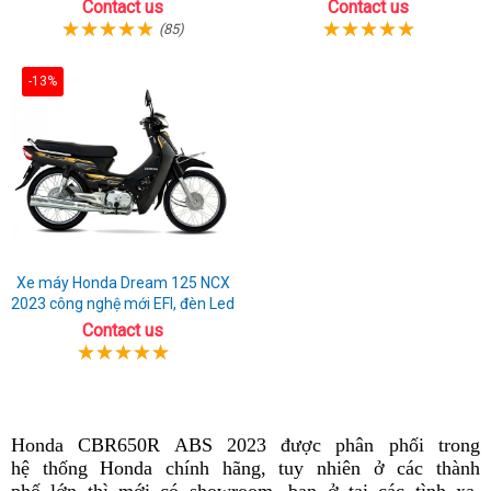
giá tốt nhất thị trường
Mới
Contact us
Contact us
(85)
-13%
Xe máy Honda Dream 125 NCX
2023 công nghệ mới EFI, đèn Led
Contact us
Honda CBR650R ABS 2023 được phân phối trong
l
hệ thống Honda chính hãng,
chiến
tuy nhiên
giá
ở các thành
w