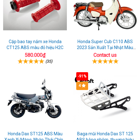
Cặp bao tay nắm xe Honda
Honda Super Cub C110 ABS
CT125 ABS màu đỏ hiệu H2C
2023 Sản Xuất Tại Nhật Màu
Cam
580.000₫
Contact us
(35)
-91%
4
Honda Dax ST125 ABS Màu
Baga mũi Honda Dax ST 125
Xanh Xi Măng, Nhập Thái Chính
ABS bằng nhôm, thương hiệu