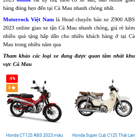
Mũi
chất
Kỳ
Z900
hàng đúng hẹn đến tại Cà Mau
Kawasaki
Hưng
nhanh chóng nhất.
2023
cấp
màu
Z
Bảo
ABS
Z900
Yên
nhập
Kawasaki
Kawas
Motorrock Việt Nam
mua
là Head chuyên bán xe Z900 ABS
hành
2023
ABS
khẩu
Z900
Z900
C
2023 online
tìm
giao xe tận Cà Mau nhanh chóng,
Kawasaki
giấy
giá rẻ
Z900
kèm
chính
uy
2023
Phan
ABS
ABS
nhiều quà tặng hấp dẫn
mua
Z900
bán
cho nhiều khách hàng ở tại Cà
tờ
ABS
hãng
tín
tại
Rang
2023
2023
Mau trong nhiều năm qua
Kawasaki
ABS
sang
Kawasaki
đảm
siêu
Kawasaki
tại
Hà
Tháp
Thủ
Z900
Thái
tay
Z900
bảo
đỉnh
Z900
Gia
Tham khảo các loại xe đang được quan tâm nhất khu
Giang
Chàm
Dầu
ABS
Bình
Kawasaki
ABS
mua
tại
ABS
Nghĩa
vực Cà Mau
Làm
Giá
Một
Cà
Cửa
Z900
cực
Z900
Đất
2023
Xe
chủ
bán
Đừng
Mau
hàng
ABS
đẹp
ABS
Mũi
tại
bán
-5%
đường
Kawasaki
bỏ
phân
tại
Quảng
gần
Kawasaki
5
đua
Z900
lỡ
phối
Bình
Ngãi
Tân
Z900
cùng
đầy
ưu
Kawasaki
Phước
An
ABS
Kawasaki
đủ
đãi
Z900
2023
Z900
phụ
khủng
ABS
phân
ABS
tùng
khi
version
khối
tại
đại
mua
Honda CT125 ABS 2023 màu
mới
Honda Super Cub C125 Thái Lan
lớn