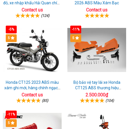
showroom
lý
Kawasaki
đỏ, xe nhập khẩu Hải Quan chính
2026 ABS Màu Xám Bạc
2023
cực
ngạch
Contact us
Contact us
Hà
Phan
Z900
tại
chất
(124)
Tĩnh
Thiết
tại
Thái
Đồng
2023
Trà
Nguyên
-5%
-11%
Tháp
Vinh
5
5
Honda CT125 2023 ABS màu
Bộ bảo vệ tay lái xe Honda
xám ghi mới, hàng chính ngạch
CT125 ABS thương hiệu
giá tốt nhất thị trường
Barkbuster màu đỏ
Contact us
2.500.000₫
(85)
(104)
-11%
5