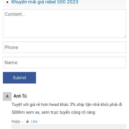
Khuyến mãi giá rebel 500 2023
xác
nhất
Anh Tú
A
Tuyệt vời giá rẻ hơn head khác 3% ship tận nhà khỏi phải đi
500Km xem xe, xem trực tuyến cũng rõ ràng
Reply
Like
●