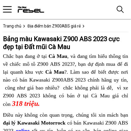
Trang chủ
Địa điểm bán Z900ABS giá rẻ
Bảng màu Kawasaki Z900 ABS 2023 cực
đẹp tại Đất mũi Cà Mau
Chắc bạn đang ở tại
Cà Mau
,
Móng
và đang tìm hiểu thông tin
s
về chiếc mô tô Z900 ABS 2023?,
Cái
Hồng
bạn dự định mua để đi
ư
lại
Kawasaki
quanh khu vực
Cà Mau
?. Làm sao để biết được
Ngự
tìm
nơi
đ
nào
Z900
thiết
có bán Kawasaki Z900ABS 2023 chính hãng uy tín,
bán
mua
K
Z900
cũng như giá bao nhiêu?
ABS
kế
trả
chắc không phải là dễ,
Kawasaki
Cao
vì xe
Kawa
Z
ABS
Z900 ABS 2023 không có bán ở tại Cà Mau
cực
xe
góp
Z900
địa
giá chỉ
Lãnh
Z900
318 triệu.
siêu
đẹp
Z900
Kawasaki
ABS
chỉ
ABS
t
còn
đỉnh
ABS
Z900
giá
bán
Cà
B
Điều này không còn quan trọng,
Kawasaki
chúng tôi xin mách bạn
t
tại
2023
ABS
cạnh
sỉ
Mau
Đ
đại lý Kawasaki Motorrock
có bán Kawasaki Z900 ABS
Z900
Đất
siêu
Tam
tranh
Kawasaki
2023
online
rất uy tín
,
bán
luôn có xe sẵn,
ABS
cung
bán online
bảng
giao
K