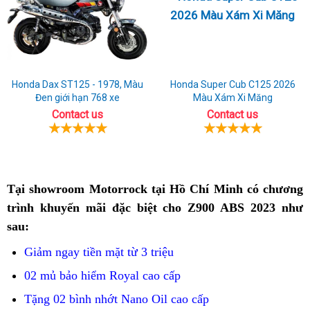
Honda Dax ST125 - 1978, Màu
Honda Super Cub C125 2026
Đen giới hạn 768 xe
Màu Xám Xi Măng
Contact us
Contact us
Tại showroom Motorrock tại Hồ Chí Minh
bảo
có chương
trình khuyến mãi đặc biệt cho Z900 ABS 2023 như
hành
sau:
chính
hãng
Giảm ngay tiền mặt từ 3 triệu
bán
02 mủ bảo hiểm Royal cao cấp
Kawasaki
Tặng 02 bình nhớt Nano Oil cao cấp
Z900