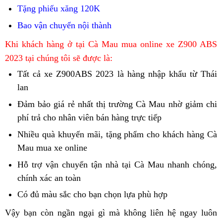
ABS
Tặng phiếu xăng 120K
Đồng
Bao vận chuyển nội thành
Tháp
Kawasaki
Khi khách hàng ở tại Cà Mau mua online
xe Z900 ABS
Z900
2023 tại chúng tôi sẽ được là:
ABS
Tất cả
tìm
xe Z900ABS 2023
động
là hàng nhập khẩu từ Thái
giá
lan
mua
cơ
đẹp
Kawasaki
chính
Đảm bảo
Gia
giá rẻ
tìm
nhất thị trường Cà Mau nhờ
mua
giảm chi
Yên
Z900
hãng
phí trả cho nhân viên bán hàng trực tiếp
Lai
mua
Z900
Kawasaki
Bái
ABS
Kawasaki
Kawasaki
ABS
Z900
Nhiều quà khuyến mãi,
bảng
tặng phẩm
Việt
Z900
cho khách hàng Cà
Cà
Z900
Z900
2023
ABS
Mau mua xe online
chính
màu
Trì
ABS
Mau
ABS
ABS
giá
Thái
sách
Kawasaki
bán
siêu
Hỗ trợ vận chuyển
Kawasaki
tận nhà
Ngã
tại Cà Mau nhanh chóng,
c
Cà
tốt
Bình
bán
Z900
Kawasaki
đỉnh
chính xác an toàn
bảng
Z900
Bảy
s
Mau
nhất
Cửa
Z900
ABS
Z900
tại
màu
ABS
c
Có đủ màu sắc
Kawasaki
cho bạn
Z900
chọn lựa phù hợp
Long
hàng
ABS
2023
ABS
Đất
Kawasaki
cực
c
Z900
ABS
Xuyên
phân
Vậy bạn còn ngần ngại gì
giá
mà không liên hệ ngay luôn
Tây
Tốc
giá
Mũi
Z900
đẹp
x
ABS
siêu