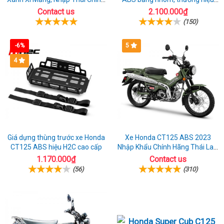
Ngạch
Gcraft chính hãng
Contact us
2.100.000₫
(150)
-6%
5
4
Giá dựng thùng trước xe Honda
Xe Honda CT125 ABS 2023
CT125 ABS hiệu H2C cao cấp
Nhập Khẩu Chính Hãng Thái Lan,
Đủ Phụ Kiện Đồ Chơi
1.170.000₫
Contact us
(56)
(310)