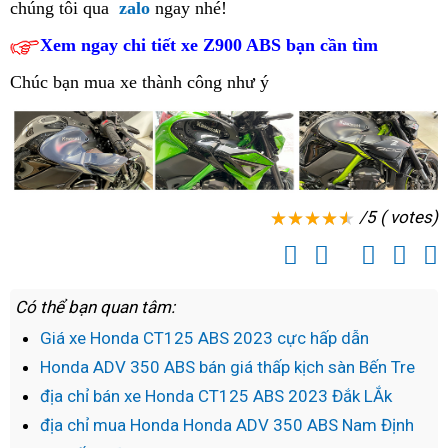
phối
chúng tôi
Thuận
qua
zalo
ngay nhé!
bán
Ninh
độ
ưu
ABS
K
2023
đỉnh
Kawasaki
An
lẻ
xe
đãi
Xem ngay chi tiết xe Z900 ABS bạn cần tìm
2023
Z
Lạng
tại
Z900
Kawasaki
moto
Liệt
Sơn
Đất
Chúc bạn mua xe thành công như ý
ABS
Z900
Kawasaki
kê
n
tốt
Mũi
version
ABS
Z900
top
k
nhất
mới
tại
2023
điểm
c
Cập
2023
Long
cực
phân
n
nhật
tại
An
đỉnh
phối
liên
/5 ( votes)
Thái
đã
Kawasaki
tục
Nguyên
đến
Z900
bảng
Cao
uy
giá
Có thể bạn quan tâm:
Bằng
tín
Kawasaki
thành
Giá xe Honda CT125 ABS 2023 cực hấp dẫn
Z900
phố
Honda ADV 350 ABS bán giá thấp kịch sàn Bến Tre
Lào
Vinh
địa chỉ bán xe Honda CT125 ABS 2023 Đắk LẮk
Cai
địa chỉ mua Honda Honda ADV 350 ABS Nam Định
chính