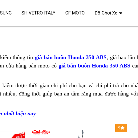
OSUNG
SH VETRO ITALY
CF MOTO
Đồ Chơi Xe
kiếm thông tin
giá bán buôn Honda 350 ABS
,
bảng
giá bao lăn 
n cửa hàng bán moto có
giá bán buôn Honda 350 ABS
giá
ca
t kiệm được thời gian chi phí cho bạn
Honda
và chi phí trả cho nh
 nhiều,
xuất
đồng thời giúp bạn
chính
an tâm rằng mua được hàng
ADV
thô
với
khẩu
sách
350
min
mới
nhập
m
Honda
nhất hiện nay
bảo
nhất
khẩu
ADV
dưỡng
ADV
5
350
350