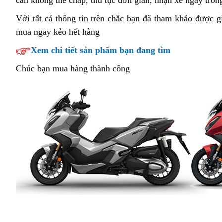
cần không thế chấp,
cửa
thủ tục đơn giản,
quà
nhận xe ngay tron
ADV
hàng
tặng
350
Với tất cả thông tin trên
Honda
phân
chắc bạn đã tham khảo được gi
nào
ABS
mua ngay kẻo hết hàng
dòng
ADV
phối
bán
giá
xe
350
Xem chi tiết sản phẩm bạn đang tìm
giá
bao
chính
ABS
rẻ
nhiêu
Chúc bạn mua hàng thành công
hãng
giá
n
nhất?
bao
nhiêu