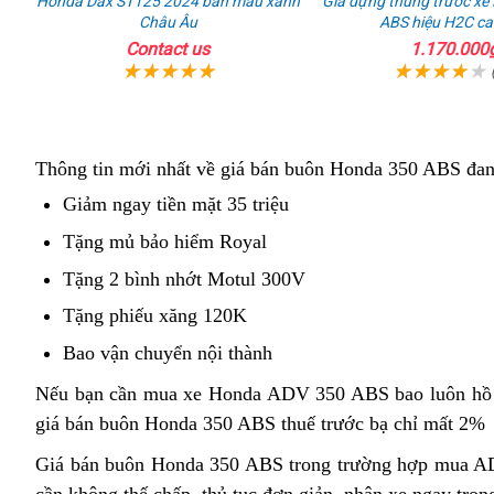
Honda Dax ST125 2024 bản màu xanh
Giá dựng thùng trước x
Châu Âu
ABS hiệu H2C ca
Contact us
1.170.000
Thông tin mới nhất về giá bán buôn Honda 350 ABS đa
Giảm ngay tiền mặt 35 triệu
chốt
giá
Tặng mủ bảo hiểm Royal
thể
thao
Tặng 2 bình nhớt Motul 300V
dễ
chạy
Tặng phiếu xăng 120K
giá
thế
rẻ
Bao vận chuyển nội thành
có
ngồi
vô
kiểm
Nếu bạn cần mua xe Honda ADV 350 ABS
đồ
bao luôn hồ 
thoải
địch
soát
giá bán buôn Honda 350 ABS thuế trước bạ chỉ mất 2%
chơi
mái
lực
g
Giá bán buôn Honda 350 ABS trong trường hợp
Honda
mua AD
kéo