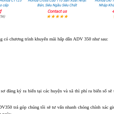
e Honda CT125
Honda Cross Cub 110 Sản Xuất Nhật
Honda Dio 
o cấp
Bản, Siêu Ngầu Siêu Chất
Nhập Khẩ
₫
Contact us
4
(56)
ng có chương trình khuyến mãi hấp dẫn ADV 350 như sau:
sơ đăng ký ra biển
bảng
tại các huyện và xã thì phí ra biển số sẽ
bảng
giá
iá
Honda
V350 trả góp
chiết
chúng tôi sẽ tư vấn nhanh chóng chính xác gi
Honda
ADV