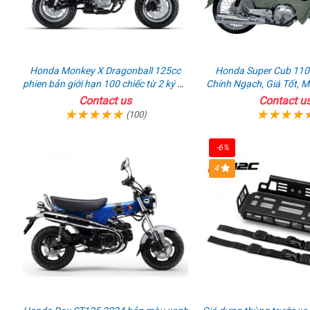
Honda Monkey X Dragonball 125cc
Honda Super Cub 110
phien bản giới hạn 100 chiếc từ 2 ký ức
Chính Ngạch, Giá Tốt, 
huyền thoại
Contact us
Contact u
(100)
-6%
4