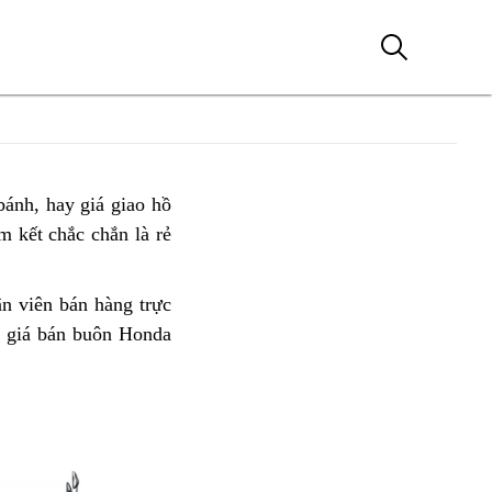
bánh,
online
Honda
hay giá giao hồ
m kết chắc chắn là rẻ
ADV
350
nhập
ân viên bán hàng trực
khẩu
ng
 giá bán buôn Honda
h