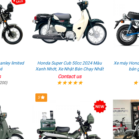
nhập
ABS
khẩu
nley limited
Honda Super Cub 50cc 2024 Màu
Xe máy Hond
rẻ
Xanh Nhớt, Xe Nhật Bán Chạy Nhất
bản g
s
Contact us
200)
5