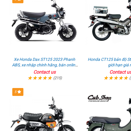
Nhật
mới
ABS
từ
cập
mới
Thái
nhật
cập
nhật
Xe Honda Dax ST125 2023 Phanh
Honda CT125 bản độ Sta
ABS, xe nhập chính hãng, bán online
giới hạn giá 
giá rẻ
Contact us
Contact u
(215)
(
5