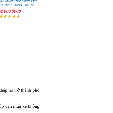
125 2024 Màu Xanh Đen,
u Chính Hãng, Giá Rẻ
2.000.000₫
 thấp hơn ở thành phố
chính
sách
mới
úp bạn
Honda
mua xe không
nhất