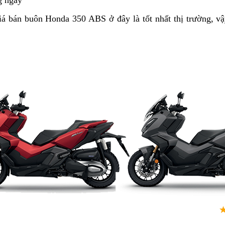
g ngày
hướng
khấu
ADV
350
dẫn
á bán buôn Honda 350 ABS ở đây là tốt nhất thị trường,
ph
vậ
350
ABS
tù
ABS
mới
có
mới
cập
sẳ
cập
nhật
ch
hật
hã