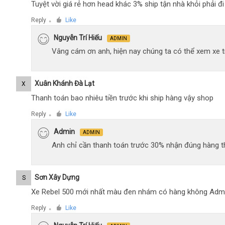
Tuyệt vời giá rẻ hơn head khác 3% ship tận nhà khỏi phải 
Reply
Like
●
Nguyễn Trí Hiếu
ADMIN
Vâng cám ơn anh, hiện nay chúng ta có thể xem xe tr
Xuân Khánh Đà Lạt
X
Thanh toán bao nhiêu tiền trước khi ship hàng vậy shop
Reply
Like
●
Admin
ADMIN
Anh chỉ cần thanh toán trước 30% nhận đúng hàng t
Sơn Xây Dựng
S
Xe Rebel 500 mới nhất màu đen nhám có hàng không Adm
Reply
Like
●