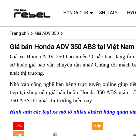
HONDA CUB
SH ITALY
HY
Trang chủ
Giá ADV 350
Giá bán Honda ADV 350 ABS tại Việt Nam
Giá xe Honda ADV 350 bao nhiêu?
đổi
Chắc bạn đang tìm 
sơ hoặc
chính
giá bao vận chuyển tận nhà?
trả
bảng
Honda
Chúng tôi
bảng
mách bạ
nhất thị trường
sách
voucher
.
giá
ADV
giá
mới
350
Honda
Nhờ vào
xe
công nghệ bán hàng trực tuyến
Honda
online
còn
giúp tiế
nhất
ABS
ADV
tiếp
bảng
tại shop
cũ
điện
nên giá bán buôn Honda 350 ABS giảm rất
ADV
nguyên
ADV
giá
350
350 ABS tốt nhất thị trường hiện nay
giá
tử
bảng
hàng
.
350
đai
350
bao
ABS
Honda
giá
nhập
nhập
nguyên
Hình ảnh
hỗ
các loại xe mô tô
hàng
nhiều khách hàng quan tâ
ABS
nhiêu
mới
ADV
Honda
khẩu
khẩu
kiện
trợ
hiệu
cập
350
ADV
chính
-2%
5
của
nhật
ABS
350
ngạch
5