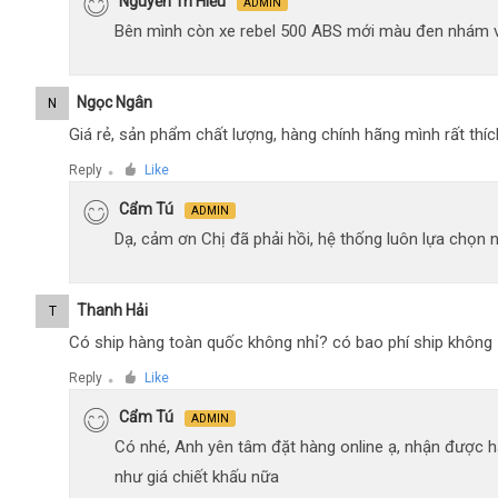
Nguyễn Trí Hiếu
ADMIN
Bên mình còn xe rebel 500 ABS mới màu đen nhám 
Ngọc Ngân
N
Giá rẻ, sản phẩm chất lượng, hàng chính hãng mình rất thíc
Reply
Like
●
Cẩm Tú
ADMIN
Dạ, cảm ơn Chị đã phải hồi, hệ thống luôn lựa chọn
Thanh Hải
T
Có ship hàng toàn quốc không nhỉ? có bao phí ship không
Reply
Like
●
Cẩm Tú
ADMIN
Có nhé, Anh yên tâm đặt hàng online ạ, nhận được h
như giá chiết khấu nữa