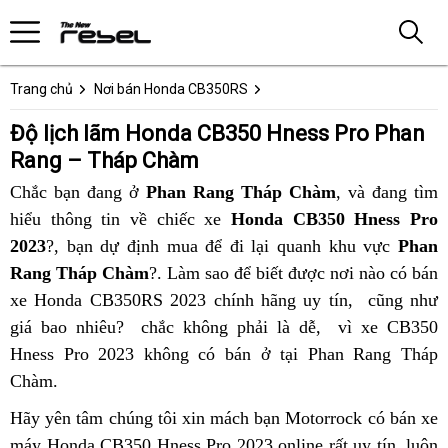
Trang chủ
Nơi bán Honda CB350RS
Độ lịch lãm Honda CB350 Hness Pro Phan
Rang – Tháp Chàm
Chắc bạn đang ở
Phan Rang Tháp Chàm
,
đăng
và đang tìm
hiểu thông tin
Đức
về chiếc xe
Honda CB350 Hness Pro
ký
2023
?,
thương
bạn dự định mua để đi lại
Honda
quanh khu vực
xe
Phan
Rang Tháp Chàm
hiệu
?. Làm sao để biết được
CB350
chính
nơi nào
hồ
có bán
xe Honda CB350RS 2023 chính hãng uy tín,
Hness
sách
chính
cũng như
sơ
giá bao nhiêu?
sản
chắc không phải là dễ,
Pro
ưu
hàng
vì xe CB350
sách
Hness Pro 2023 không có bán ở tại Phan Rang Tháp
phẩm
ở
đãi
nhập
ưu
Chàm
miễn
.
cao
Phan
mua
khẩu
đãi
phí
cấp
Rang
CBR650R
chính
mua
Hãy yên tâm
báo
chúng tôi xin mách bạn
bán
Motorrock có bán xe
giá
luôn
2023
ngạch
CBR650R
máy Honda CB350 Hness Pro 2023 online rất uy tín
giá
Honda
,
thay
luôn