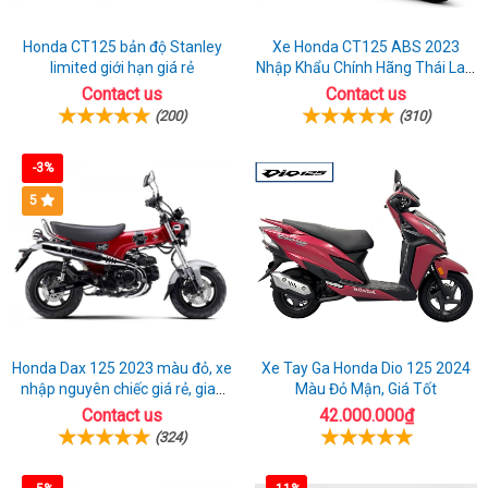
Honda CT125 bản độ Stanley
Xe Honda CT125 ABS 2023
limited giới hạn giá rẻ
Nhập Khẩu Chính Hãng Thái Lan,
Đủ Phụ Kiện Đồ Chơi
Contact us
Contact us
(200)
(310)
-3%
5
Honda Dax 125 2023 màu đỏ, xe
Xe Tay Ga Honda Dio 125 2024
nhập nguyên chiếc giá rẻ, giao
Màu Đỏ Mận, Giá Tốt
hồ sơ ngay
Contact us
42.000.000₫
(324)