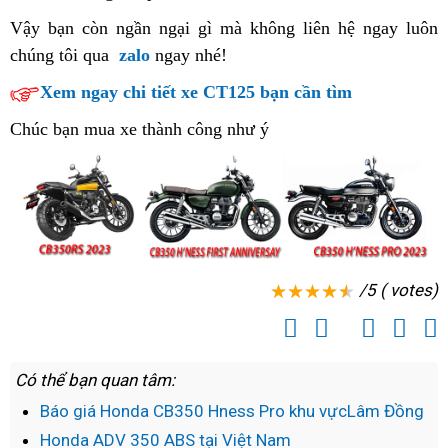
2023
mua
Hness
Hness
hăng
hàng
Vậy bạn còn ngần ngại gì
nhập
mà không liên hệ ngay luôn
Phan
CBR650R
Pro
Pro
say
chúng tôi
lái
qua
zalo
ngay nhé!
hàng
Rang
2023
hot
ở
thể
không
Xem ngay chi tiết xe CT125 bạn cần tìm
Phan
nhất
Phan
thao
nhàn
Rang
Phan
Rang
Chúc bạn mua xe thành công như ý
chán
Rang
luôn
Tháp
cháy
Chàm
hàng
/5 ( votes)
Có thể bạn quan tâm:
Báo giá Honda CB350 Hness Pro khu vựcLâm Đồng
Honda ADV 350 ABS tại Việt Nam