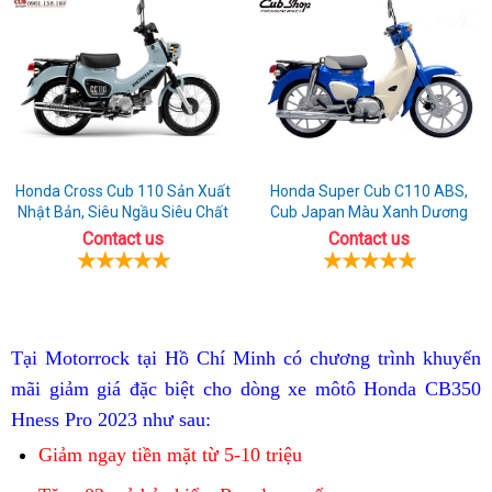
Honda Cross Cub 110 Sản Xuất
Honda Super Cub C110 ABS,
Nhật Bản, Siêu Ngầu Siêu Chất
Cub Japan Màu Xanh Dương
Contact us
Contact us
độc
Tại Motorrock tại Hồ Chí Minh
có chương trình khuyến
đáo
có
có
mãi
giảm giá đặc biệt cho dòng xe môtô
Honda CB350
nhất
đang
nên
Hness Pro 2023 như sau:
hiện
bán
mua
Giảm ngay tiền mặt từ 5-10 triệu
thảo
nay
chỗ
luận