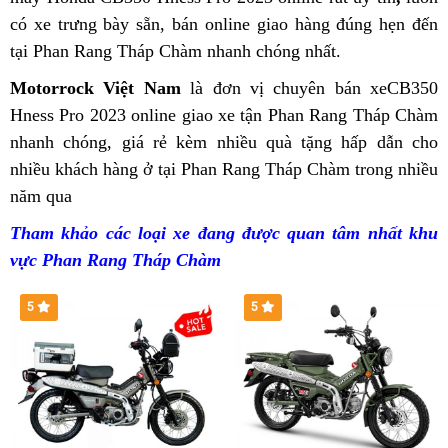
tốt
cháy
Phan
từ
2023
có xe trưng bày sẵn,
mới
bán online
bán
giao hàng đúng hẹn đến
CB350
lốp
hàng
Rang
Thái
Phan
tại Phan Rang Tháp Chàm
nhất
thảo
nhanh chóng nhất.
Honda
Hness
Rang
luận
CB350
Pro
Motorrock Việt Nam
hàng
là đơn vị chuyên bán xe
CB350
Hness
hot
Hness Pro 2023
online
giá
giao xe tận Phan Rang Tháp Chàm
nhái
Pro
nhất
nhanh chóng,
cửa
giá rẻ
chính
kèm nhiều quà tặng hấp dẫn
bán
đa
cho
hot
Phan
nhiều khách hàng ở tại Phan Rang Tháp Chàm trong nhiều
hàng
sách
Honda
năng
nhất
Rang
năm qua
Honda
nào
ưu
CB350
Phan
Tháp
CB350
bán
đãi
Hness
Tham khảo các loại xe đang được quan tâm nhất khu
Rang
Chàm
Hness
giá
mua
Pro
vực Phan Rang Tháp Chàm
Tháp
Pro
rẻ
CBR650R
2023
Chàm
ở
nhất?
2023
quanh
5
5
Phan
Phan
Phan
Rang
Rang
Rang
luôn
Tháp
cháy
Chàm
hàng