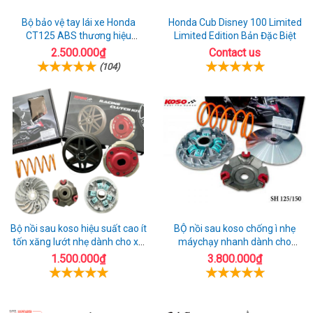
Bộ bảo vệ tay lái xe Honda
Honda Cub Disney 100 Limited
CT125 ABS thương hiệu
Limited Edition Bản Đặc Biệt
Barkbuster màu đỏ
2.500.000₫
Contact us
(104)
Bộ nồi sau koso hiệu suất cao ít
BỘ nồi sau koso chống ì nhẹ
tốn xăng lướt nhẹ dành cho xe
máychạy nhanh dành cho
honda AIrblade 150
honda Sh 150
1.500.000₫
3.800.000₫