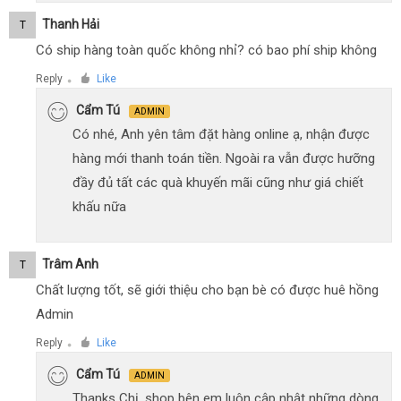
Thanh Hải
T
Có ship hàng toàn quốc không nhỉ? có bao phí ship không
Reply
Like
●
Cẩm Tú
ADMIN
Có nhé, Anh yên tâm đặt hàng online ạ, nhận được
hàng mới thanh toán tiền. Ngoài ra vẫn được hưỡng
đầy đủ tất các quà khuyến mãi cũng như giá chiết
khấu nữa
Trâm Anh
T
Chất lượng tốt, sẽ giới thiệu cho bạn bè có được huê hồng
Admin
Reply
Like
●
Cẩm Tú
ADMIN
Thanks Chị, shop bên em luôn cập nhật những dòng