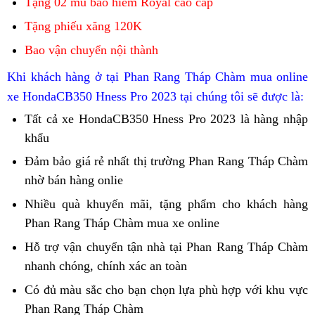
Tặng 02 mủ bảo hiểm Royal cao cấp
nào?
Tặng phiếu xăng 120K
Bao vận chuyển nội thành
g
Khi khách hàng ở tại Phan Rang Tháp Chàm mua online
h
xe Honda
CB350 Hness Pro 2023
tại chúng tôi sẽ được là:
Tất cả
chính
xe Honda
CB350 Hness Pro 2023
rất
là hàng nhập
khẩu
sách
an
ưu
toàn
Đảm bảo
tem
giá rẻ
Honda
nhất thị trường Phan Rang Tháp Chàm
đãi
và
nhờ
đã
bán hàng onlie
mới
CB350
tân
mua
đẹp
qua
màu
Hness
trang
Nhiều quà khuyến mãi,
tăng
tặng phẩm
nhiều
chính
cho khách hàng
CBR650R
sử
sơn
Pro
Phan Rang Tháp Chàm mua xe online
óc
màu
sách
ít
2023
dụng
mới
ở
phán
sắc
ưu
bảo
Hỗ trợ vận chuyển
chính
tận nhà
lo
tại Phan Rang Tháp Chàm
Phan
Phan
đoán
đãi
trì
nhanh chóng,
phụ
chính xác an toàn
sách
giùm
bán
Rang
Rang
mua
tùng
ưu
biển
Honda
Có đủ màu sắc
hiện
cho bạn
Honda
chọn lựa phù hợp
lái
với khu vực
luôn
CBR650R
đãi
số
CB350
Phan Rang Tháp Chàm
đại
CB350
xe
cháy