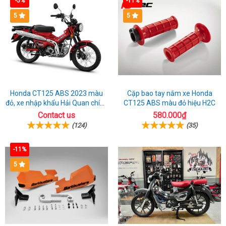
-5%
-11%
5
5
Honda CT125 ABS 2023 màu
Cặp bao tay nắm xe Honda
đỏ, xe nhập khẩu Hải Quan chính
CT125 ABS màu đỏ hiệu H2C
ngạch
Contact us
580.000₫
(124)
(35)
-11%
5